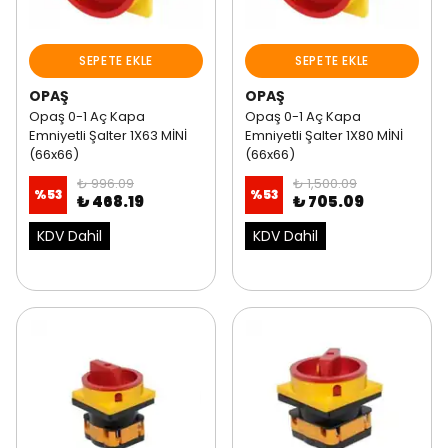
SEPETE EKLE
SEPETE EKLE
OPAŞ
OPAŞ
Opaş 0-1 Aç Kapa
Opaş 0-1 Aç Kapa
Emniyetli Şalter 1X63 MİNİ
Emniyetli Şalter 1X80 MİNİ
(66x66)
(66x66)
₺ 996.09
₺ 1,500.09
%
53
%
53
₺ 468.19
₺ 705.09
KDV Dahil
KDV Dahil