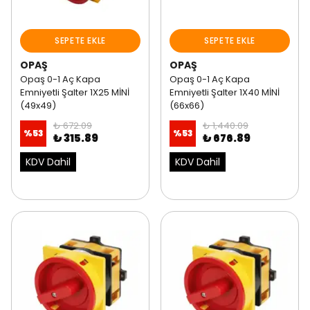
SEPETE EKLE
SEPETE EKLE
OPAŞ
OPAŞ
Opaş 0-1 Aç Kapa
Opaş 0-1 Aç Kapa
Emniyetli Şalter 1X25 MİNİ
Emniyetli Şalter 1X40 MİNİ
(49x49)
(66x66)
₺ 672.09
₺ 1,440.09
%
53
%
53
₺ 315.89
₺ 676.89
KDV Dahil
KDV Dahil