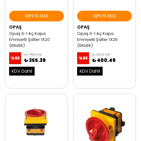
SEPETE EKLE
SEPETE EKLE
OPAŞ
OPAŞ
Opaş 0-1 Aç Kapa
Opaş 0-1 Aç Kapa
Emniyetli Şalter 1X20
Emniyetli Şalter 1X25
(66x66)
(66x66)
₺ 756.09
₺ 852.09
%
53
%
53
₺ 355.39
₺ 400.49
KDV Dahil
KDV Dahil