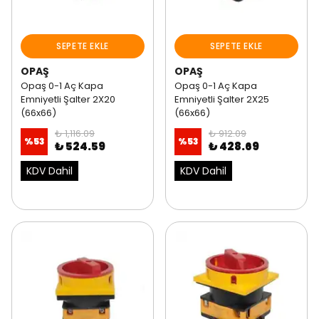
SEPETE EKLE
SEPETE EKLE
OPAŞ
OPAŞ
Opaş 0-1 Aç Kapa
Opaş 0-1 Aç Kapa
Emniyetli Şalter 2X20
Emniyetli Şalter 2X25
(66x66)
(66x66)
₺ 1,116.09
₺ 912.09
%
53
%
53
₺ 524.59
₺ 428.69
KDV Dahil
KDV Dahil