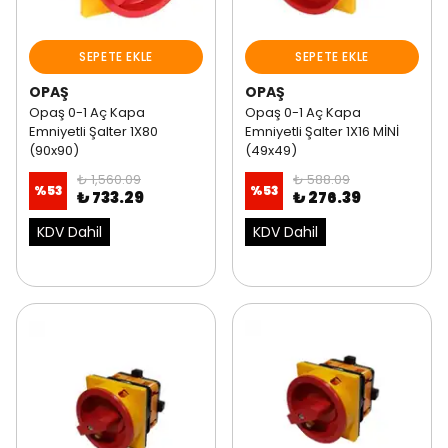
SEPETE EKLE
SEPETE EKLE
OPAŞ
OPAŞ
Opaş 0-1 Aç Kapa
Opaş 0-1 Aç Kapa
Emniyetli Şalter 1X80
Emniyetli Şalter 1X16 MİNİ
(90x90)
(49x49)
₺ 1,560.09
₺ 588.09
%
53
%
53
₺ 733.29
₺ 276.39
KDV Dahil
KDV Dahil