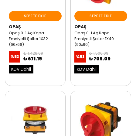
SEPETE EKLE
SEPETE EKLE
OPAŞ
OPAŞ
Opaş 0-1 Aç Kapa
Opaş 0-1 Aç Kapa
Emniyetli Şalter 1X32
Emniyetli Şalter 1X40
(66x66)
(90x90)
₺ 1,428.09
₺ 1,500.09
%
53
%
53
₺ 671.19
₺ 705.09
KDV Dahil
KDV Dahil