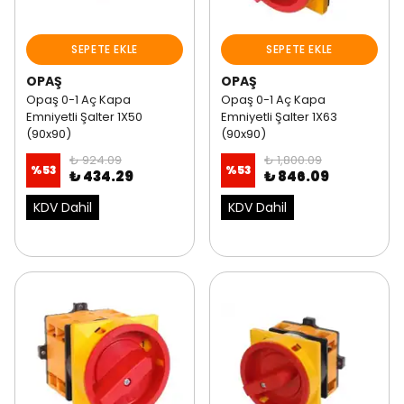
SEPETE EKLE
SEPETE EKLE
OPAŞ
OPAŞ
Opaş 0-1 Aç Kapa
Opaş 0-1 Aç Kapa
Emniyetli Şalter 1X50
Emniyetli Şalter 1X63
(90x90)
(90x90)
₺ 924.09
₺ 1,800.09
%
53
%
53
₺ 434.29
₺ 846.09
KDV Dahil
KDV Dahil