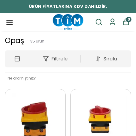
ÜRÜN FİYATLARINA KDV DAHİLDİR.
0
Opaş
35
ürün
Filtrele
Sırala