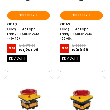
SEPETE EKLE
SEPETE EKLE
OPAŞ
OPAŞ
Opaş 0-1 Aç Kapa
Opaş 0-1 Aç Kapa
Emniyetli Şalter 2X10
Emniyetli Şalter 2X16
(49x49)
(66x66)
₺ 2,676.09
₺ 660.09
%
53
%
53
₺ 1,257.79
₺ 310.29
KDV Dahil
KDV Dahil