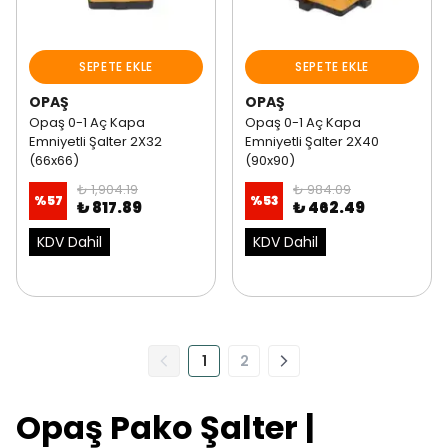
SEPETE EKLE
SEPETE EKLE
OPAŞ
OPAŞ
Opaş 0-1 Aç Kapa
Opaş 0-1 Aç Kapa
Emniyetli Şalter 2X32
Emniyetli Şalter 2X40
(66x66)
(90x90)
₺ 1,904.19
₺ 984.09
%
57
%
53
₺ 817.89
₺ 462.49
KDV Dahil
KDV Dahil
1
2
Opaş Pako Şalter |