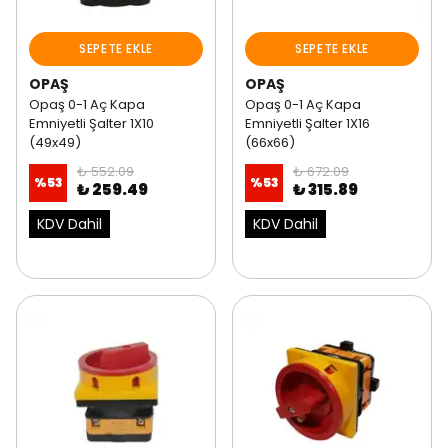
SEPETE EKLE
SEPETE EKLE
OPAŞ
OPAŞ
Opaş 0-1 Aç Kapa
Opaş 0-1 Aç Kapa
Emniyetli Şalter 1X10
Emniyetli Şalter 1X16
(49x49)
(66x66)
₺ 552.09
₺ 672.09
%
53
%
53
₺ 259.49
₺ 315.89
KDV Dahil
KDV Dahil