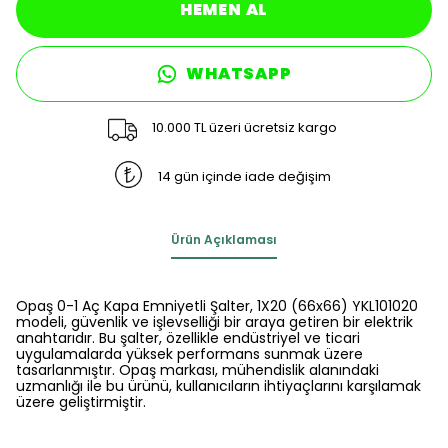
HEMEN AL
WHATSAPP
10.000 TL üzeri ücretsiz kargo
14 gün içinde iade değişim
Ürün Açıklaması
Opaş 0-1 Aç Kapa Emniyetli Şalter, 1X20 (66x66) YKL101020
modeli, güvenlik ve işlevselliği bir araya getiren bir elektrik
anahtarıdır. Bu şalter, özellikle endüstriyel ve ticari
uygulamalarda yüksek performans sunmak üzere
tasarlanmıştır. Opaş markası, mühendislik alanındaki
uzmanlığı ile bu ürünü, kullanıcıların ihtiyaçlarını karşılamak
üzere geliştirmiştir.