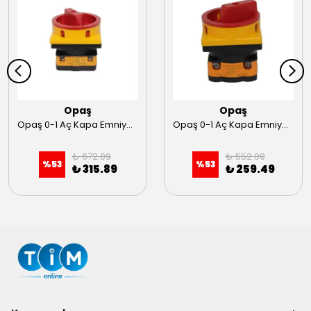
Opaş
Opaş
Opaş 0-1 Aç Kapa Emniyetli Şalter 1X16 (66x66)
Opaş 0-1 Aç Kapa Emniyetli Şalter 1X10 (49x49)
₺ 672.09
₺ 552.09
%
53
%
53
₺ 315.89
₺ 259.49