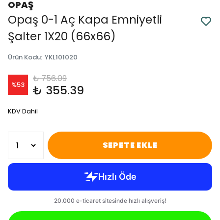
OPAŞ
Opaş 0-1 Aç Kapa Emniyetli
Şalter 1X20 (66x66)
Ürün Kodu
:
YKL101020
₺ 756.09
%
53
₺ 355.39
KDV Dahil
SEPETE EKLE