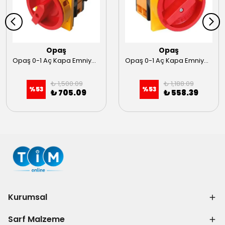
Opaş
Opaş
Opaş 0-1 Aç Kapa Emniyetli Şalter 1X40 (90x90)
Opaş 0-1 Aç Kapa Emniyetli Şalter 3X40 (90x90)
₺ 1,500.09
₺ 1,188.09
%
53
%
53
₺ 705.09
₺ 558.39
Kurumsal
Sarf Malzeme