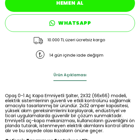
HEMEN AL
WHATSAPP
10.000 TL üzeri ücretsiz kargo
14 gün içinde iade değişim
Ürün Açıklaması
Opaş 0-1 Aç Kapa Emniyetli Şalter, 2X32 (66x66) modeli,
elektrik sistemlerinin güvenli ve etkili kontrolünü sağlamak
amacıyla tasarlanmış bir üründür. 2x32 amper kapasitesi,
yüksek akım gereksinimlerini karşılayarak, endüstriyel ve
ticari uygulamalarda güvenilir bir çözüm sunmaktadır.
Emniyetli aç-kapa mekanizması, kullanıcıların güvenliğini ön
planda tutarak, istenmeyen elektrik akımlarını kontrol altına
alır ve bu sayede olası kazaların önüne geçer.