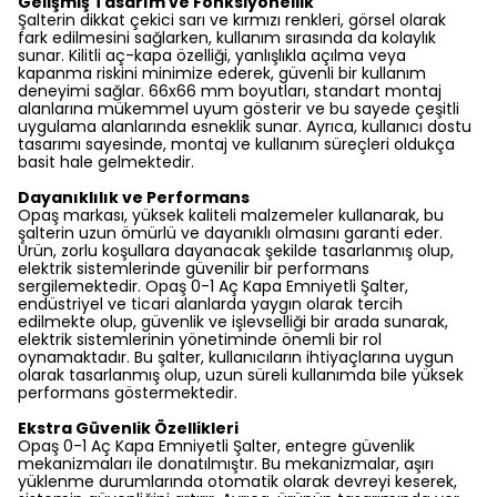
Gelişmiş Tasarım ve Fonksiyonellik
Şalterin dikkat çekici sarı ve kırmızı renkleri, görsel olarak
fark edilmesini sağlarken, kullanım sırasında da kolaylık
sunar. Kilitli aç-kapa özelliği, yanlışlıkla açılma veya
kapanma riskini minimize ederek, güvenli bir kullanım
deneyimi sağlar. 66x66 mm boyutları, standart montaj
alanlarına mükemmel uyum gösterir ve bu sayede çeşitli
uygulama alanlarında esneklik sunar. Ayrıca, kullanıcı dostu
tasarımı sayesinde, montaj ve kullanım süreçleri oldukça
basit hale gelmektedir.
Dayanıklılık ve Performans
Opaş markası, yüksek kaliteli malzemeler kullanarak, bu
şalterin uzun ömürlü ve dayanıklı olmasını garanti eder.
Ürün, zorlu koşullara dayanacak şekilde tasarlanmış olup,
elektrik sistemlerinde güvenilir bir performans
sergilemektedir. Opaş 0-1 Aç Kapa Emniyetli Şalter,
endüstriyel ve ticari alanlarda yaygın olarak tercih
edilmekte olup, güvenlik ve işlevselliği bir arada sunarak,
elektrik sistemlerinin yönetiminde önemli bir rol
oynamaktadır. Bu şalter, kullanıcıların ihtiyaçlarına uygun
olarak tasarlanmış olup, uzun süreli kullanımda bile yüksek
performans göstermektedir.
Ekstra Güvenlik Özellikleri
Opaş 0-1 Aç Kapa Emniyetli Şalter, entegre güvenlik
mekanizmaları ile donatılmıştır. Bu mekanizmalar, aşırı
yüklenme durumlarında otomatik olarak devreyi keserek,