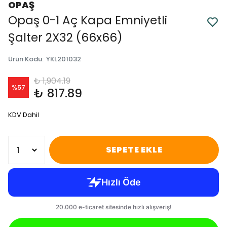
OPAŞ
Opaş 0-1 Aç Kapa Emniyetli
Şalter 2X32 (66x66)
Ürün Kodu
:
YKL201032
₺ 1,904.19
%
57
₺ 817.89
KDV Dahil
SEPETE EKLE