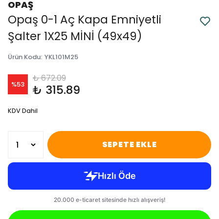
OPAŞ
Opaş 0-1 Aç Kapa Emniyetli
Şalter 1X25 MİNİ (49x49)
Ürün Kodu
:
YKL101M25
₺ 672.09
%
53
₺ 315.89
KDV Dahil
SEPETE EKLE