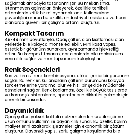
sağlamak amacıyla tasarlanmıştır. Bu mekanizma,
istenmeyen açılmaları önleyerek, özellikle tehlikeli
ortamlarda kritik bir rol oynamaktadır. Kullanıcıların
güvenliğini artıran bu özellik, endüstriyel tesislerde ve ticari
alanlarda güvenli bir çalışma ortamı oluşturur.
Kompakt Tasarım
49x49 mm boyutlarıyla, Opaş şalter, alan kısıtlaması olan
yerlerde bile kolayca monte edilebilir. Mini kasa yapısı,
estetik bir görünüm sunarken, aynı zamanda işlevselliği
artırır. Bu kompakt tasarım, dar alanlarda bile maksimum
verimlilik sağlar ve montaj sürecini kolaylaştırır.
Renk Seçenekleri
Sarı ve kırmızı renk kombinasyonu, dikkat çekici bir görünüm
sağlar. Bu renkler, kullanıcıların şalterin durumunu kolayca
fark etmelerine yardımcı olur ve hızlı bir şekilde müdahale
etmelerini sağlar. Renk kodlaması, özellikle büyük tesislerde
ve karmaşık sistemlerde, operatörlerin dikkatini çekmek için
önemli bir unsurdur.
Dayanıklılık
Opaş şalter, yüksek kaliteli malzemelerden üretilmiştir ve
uzun ömürlü kullanım ile dayanıklılık sunar. Bu özellik, bakım
maliyetlerini azaltarak işletmeler için ekonomik bir çözüm
oluşturur. Dayanıklı yapısı, zorlu çalışma koşullarında bile