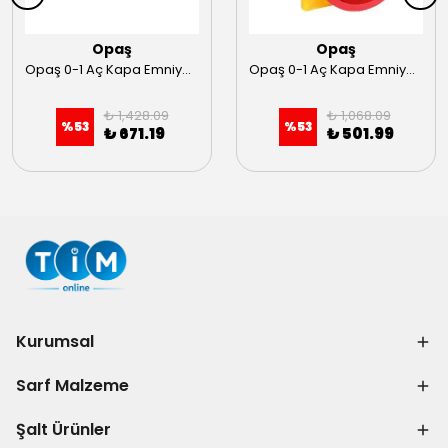
Opaş
Opaş
Opaş 0-1 Aç Kapa Emniyetli Şalter 1X32 (66x66)
Opaş 0-1 Aç Kapa Emniyetli Şalter 3X32 (66x66)
₺ 1,428.09
₺ 1,068.09
%
53
%
53
₺ 671.19
₺ 501.99
Kurumsal
Sarf Malzeme
Şalt Ürünler