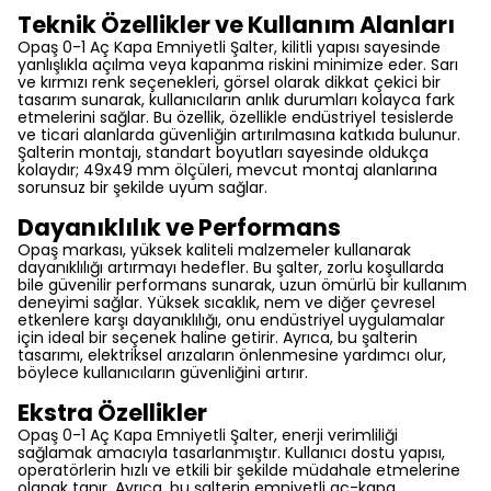
Teknik Özellikler ve Kullanım Alanları
Opaş 0-1 Aç Kapa Emniyetli Şalter, kilitli yapısı sayesinde
yanlışlıkla açılma veya kapanma riskini minimize eder. Sarı
ve kırmızı renk seçenekleri, görsel olarak dikkat çekici bir
tasarım sunarak, kullanıcıların anlık durumları kolayca fark
etmelerini sağlar. Bu özellik, özellikle endüstriyel tesislerde
ve ticari alanlarda güvenliğin artırılmasına katkıda bulunur.
Şalterin montajı, standart boyutları sayesinde oldukça
kolaydır; 49x49 mm ölçüleri, mevcut montaj alanlarına
sorunsuz bir şekilde uyum sağlar.
Dayanıklılık ve Performans
Opaş markası, yüksek kaliteli malzemeler kullanarak
dayanıklılığı artırmayı hedefler. Bu şalter, zorlu koşullarda
bile güvenilir performans sunarak, uzun ömürlü bir kullanım
deneyimi sağlar. Yüksek sıcaklık, nem ve diğer çevresel
etkenlere karşı dayanıklılığı, onu endüstriyel uygulamalar
için ideal bir seçenek haline getirir. Ayrıca, bu şalterin
tasarımı, elektriksel arızaların önlenmesine yardımcı olur,
böylece kullanıcıların güvenliğini artırır.
Ekstra Özellikler
Opaş 0-1 Aç Kapa Emniyetli Şalter, enerji verimliliği
sağlamak amacıyla tasarlanmıştır. Kullanıcı dostu yapısı,
operatörlerin hızlı ve etkili bir şekilde müdahale etmelerine
olanak tanır. Ayrıca, bu şalterin emniyetli aç-kapa