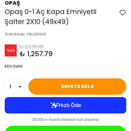
OPAŞ
Opaş 0-1 Aç Kapa Emniyetli
Şalter 2X10 (49x49)
Ürün Kodu
:
YKL201010
₺ 2,676.09
%
53
₺ 1,257.79
KDV Dahil
SEPETE EKLE