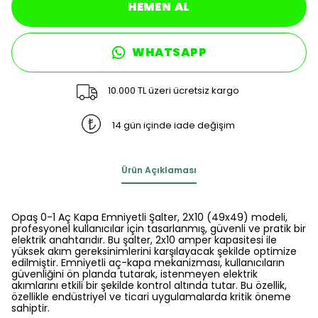
HEMEN AL
WHATSAPP
10.000 TL üzeri ücretsiz kargo
14 gün içinde iade değişim
Ürün Açıklaması
Opaş 0-1 Aç Kapa Emniyetli Şalter, 2X10 (49x49) modeli,
profesyonel kullanıcılar için tasarlanmış, güvenli ve pratik bir
elektrik anahtarıdır. Bu şalter, 2x10 amper kapasitesi ile
yüksek akım gereksinimlerini karşılayacak şekilde optimize
edilmiştir. Emniyetli aç-kapa mekanizması, kullanıcıların
güvenliğini ön planda tutarak, istenmeyen elektrik
akımlarını etkili bir şekilde kontrol altında tutar. Bu özellik,
özellikle endüstriyel ve ticari uygulamalarda kritik öneme
sahiptir.