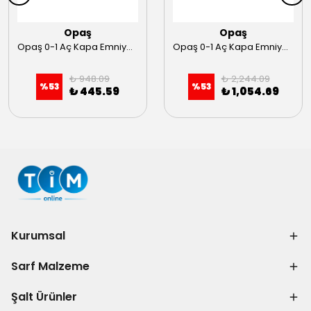
Opaş
Opaş
Opaş 0-1 Aç Kapa Emniyetli Şalter 3X16 (66x66)
Opaş 0-1 Aç Kapa Emniyetli Şalter 3X50 (90x90)
₺ 948.09
₺ 2,244.09
%
53
%
53
₺ 445.59
₺ 1,054.69
Kurumsal
Sarf Malzeme
Şalt Ürünler