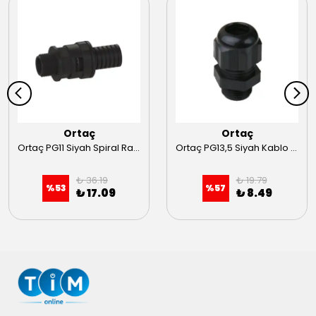
Ortaç
Ortaç
Ortaç PG11 Siyah Spiral Rakoru
Ortaç PG13,5 Siyah Kablo Rakoru
₺ 36.19
₺ 19.79
%
53
%
57
₺ 17.09
₺ 8.49