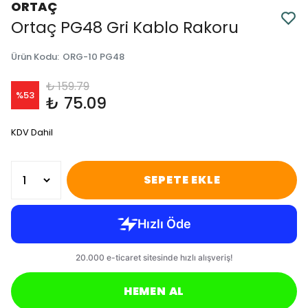
ORTAÇ
Ortaç PG48 Gri Kablo Rakoru
Ürün Kodu
:
ORG-10 PG48
₺ 159.79
%
53
₺ 75.09
KDV Dahil
SEPETE EKLE
HEMEN AL