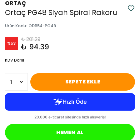
ORTAÇ
Ortaç PG48 Siyah Spiral Rakoru
Ürün Kodu
:
ODB54-PG48
₺ 201.29
%
53
₺ 94.39
KDV Dahil
SEPETE EKLE
HEMEN AL