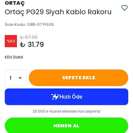
ORTAÇ
Ortaç PG29 Siyah Kablo Rakoru
Ürün Kodu
:
ORB-07 PG29
₺ 67.59
%
53
₺ 31.79
KDV Dahil
SEPETE EKLE
HEMEN AL