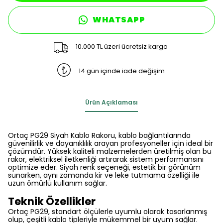
WHATSAPP
10.000 TL üzeri ücretsiz kargo
14 gün içinde iade değişim
Ürün Açıklaması
Ortaç PG29 Siyah Kablo Rakoru, kablo bağlantılarında
güvenilirlik ve dayanıklılık arayan profesyoneller için ideal bir
çözümdür. Yüksek kaliteli malzemelerden üretilmiş olan bu
rakor, elektriksel iletkenliği artırarak sistem performansını
optimize eder. Siyah renk seçeneği, estetik bir görünüm
sunarken, aynı zamanda kir ve leke tutmama özelliği ile
uzun ömürlü kullanım sağlar.
Teknik Özellikler
Ortaç PG29, standart ölçülerle uyumlu olarak tasarlanmış
olup, çeşitli kablo tipleriyle mükemmel bir uyum sağlar.