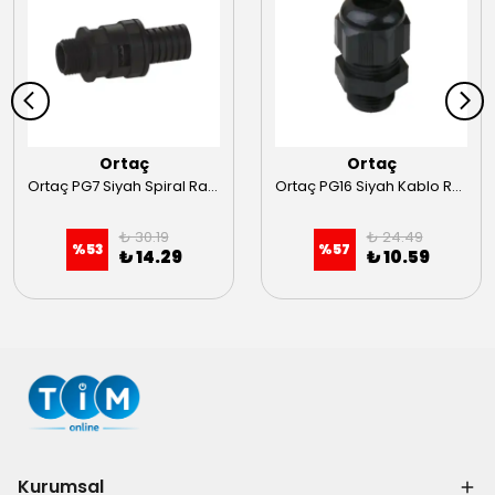
Ortaç
Ortaç
Ortaç PG7 Siyah Spiral Rakoru
Ortaç PG16 Siyah Kablo Rakoru
₺ 30.19
₺ 24.49
%
53
%
57
₺ 14.29
₺ 10.59
Kurumsal