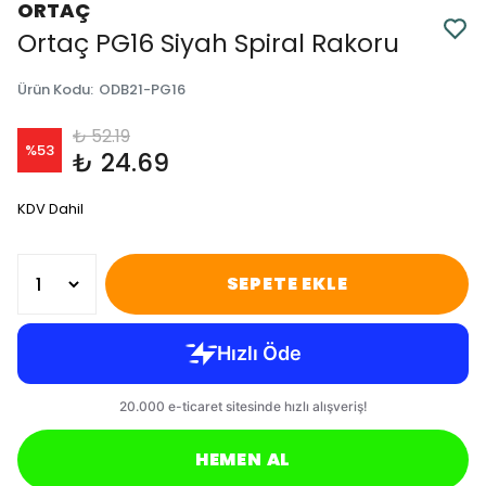
ORTAÇ
Ortaç PG16 Siyah Spiral Rakoru
Ürün Kodu
:
ODB21-PG16
₺ 52.19
%
53
₺ 24.69
KDV Dahil
SEPETE EKLE
HEMEN AL