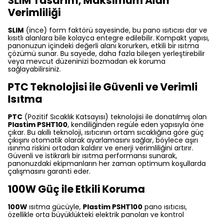
SLIM Tasarım, Maksimum Alan
Verimliliği
SLIM
(ince) form faktörü sayesinde, bu pano ısıtıcısı dar ve
kısıtlı alanlara bile kolayca entegre edilebilir. Kompakt yapısı,
panonuzun içindeki değerli alanı korurken, etkili bir ısıtma
çözümü sunar. Bu sayede, daha fazla bileşen yerleştirebilir
veya mevcut düzeninizi bozmadan ek koruma
sağlayabilirsiniz.
PTC Teknolojisi ile Güvenli ve Verimli
Isıtma
PTC
(Pozitif Sıcaklık Katsayısı) teknolojisi ile donatılmış olan
Plastim PSHT100
, kendiliğinden regüle eden yapısıyla öne
çıkar. Bu akıllı teknoloji, ısıtıcının ortam sıcaklığına göre güç
çıkışını otomatik olarak ayarlamasını sağlar, böylece aşırı
ısınma riskini ortadan kaldırır ve enerji verimliliğini artırır.
Güvenli ve istikrarlı bir ısıtma performansı sunarak,
panonuzdaki ekipmanların her zaman optimum koşullarda
çalışmasını garanti eder.
100W Güç ile Etkili Koruma
100W
ısıtma gücüyle,
Plastim PSHT100
pano ısıtıcısı,
özellikle orta büyüklükteki elektrik panoları ve kontrol