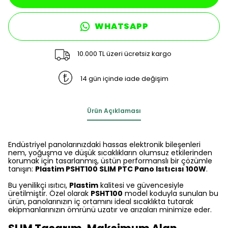
WHATSAPP
10.000 TL üzeri ücretsiz kargo
14 gün içinde iade değişim
Ürün Açıklaması
Endüstriyel panolarınızdaki hassas elektronik bileşenleri
nem, yoğuşma ve düşük sıcaklıkların olumsuz etkilerinden
korumak için tasarlanmış, üstün performanslı bir çözümle
tanışın:
Plastim PSHT100 SLIM PTC Pano Isıtıcısı 100W
.
Bu yenilikçi ısıtıcı,
Plastim
kalitesi ve güvencesiyle
üretilmiştir. Özel olarak
PSHT100
model koduyla sunulan bu
ürün, panolarınızın iç ortamını ideal sıcaklıkta tutarak
ekipmanlarınızın ömrünü uzatır ve arızaları minimize eder.