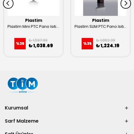
Plastim
Plastim
Plastim Mini PTC Pano Isıtıcı 25W
Plastim SLIM PTC Pano Isıtıcısı 30W
₺ 1,597.99
₺ 1,883.39
%
35
%
35
₺ 1,038.69
₺ 1,224.19
Kurumsal
Sarf Malzeme