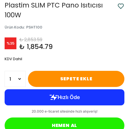
Plastim SLIM PTC Pano Isıtıcısı
100W
Ürün Kodu
:
PSHT100
₺ 2,853.59
%
35
₺ 1,854.79
KDV Dahil
SEPETE EKLE
HEMEN AL