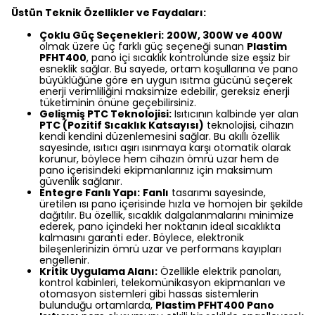
Üstün Teknik Özellikler ve Faydaları:
Çoklu Güç Seçenekleri:
200W, 300W ve 400W
olmak üzere üç farklı güç seçeneği sunan
Plastim
PFHT400
, pano içi sıcaklık kontrolünde size eşsiz bir
esneklik sağlar. Bu sayede, ortam koşullarına ve pano
büyüklüğüne göre en uygun ısıtma gücünü seçerek
enerji verimliliğini maksimize edebilir, gereksiz enerji
tüketiminin önüne geçebilirsiniz.
Gelişmiş PTC Teknolojisi:
Isıtıcının kalbinde yer alan
PTC (Pozitif Sıcaklık Katsayısı)
teknolojisi, cihazın
kendi kendini düzenlemesini sağlar. Bu akıllı özellik
sayesinde, ısıtıcı aşırı ısınmaya karşı otomatik olarak
korunur, böylece hem cihazın ömrü uzar hem de
pano içerisindeki ekipmanlarınız için maksimum
güvenlik sağlanır.
Entegre Fanlı Yapı:
Fanlı
tasarımı sayesinde,
üretilen ısı pano içerisinde hızla ve homojen bir şekilde
dağıtılır. Bu özellik, sıcaklık dalgalanmalarını minimize
ederek, pano içindeki her noktanın ideal sıcaklıkta
kalmasını garanti eder. Böylece, elektronik
bileşenlerinizin ömrü uzar ve performans kayıpları
engellenir.
Kritik Uygulama Alanı:
Özellikle elektrik panoları,
kontrol kabinleri, telekomünikasyon ekipmanları ve
otomasyon sistemleri gibi hassas sistemlerin
bulunduğu ortamlarda,
Plastim PFHT400 Pano