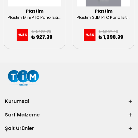
Plastim
Plastim
Plastim Mini PTC Pano Isıtıcı 15W
Plastim SLIM PTC Pano Isıtıcısı 50W
₺ 1,426.79
₺ 1,997.49
%
35
%
35
₺ 927.39
₺ 1,298.39
Kurumsal
Sarf Malzeme
Şalt Ürünler