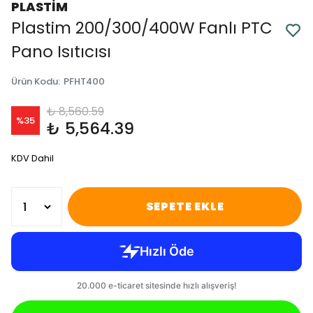
PLASTİM
Plastim 200/300/400W Fanlı PTC
Pano Isıtıcısı
Ürün Kodu
:
PFHT400
₺ 8,560.59
%
35
₺ 5,564.39
KDV Dahil
SEPETE EKLE