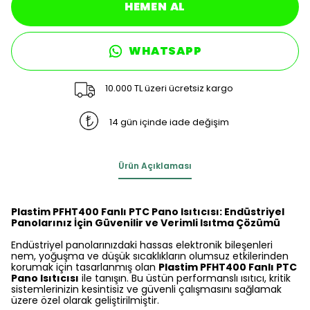
HEMEN AL
WHATSAPP
10.000 TL üzeri ücretsiz kargo
14 gün içinde iade değişim
Ürün Açıklaması
Plastim PFHT400 Fanlı PTC Pano Isıtıcısı: Endüstriyel
Panolarınız İçin Güvenilir ve Verimli Isıtma Çözümü
Endüstriyel panolarınızdaki hassas elektronik bileşenleri
nem, yoğuşma ve düşük sıcaklıkların olumsuz etkilerinden
korumak için tasarlanmış olan
Plastim PFHT400 Fanlı PTC
Pano Isıtıcısı
ile tanışın. Bu üstün performanslı ısıtıcı, kritik
sistemlerinizin kesintisiz ve güvenli çalışmasını sağlamak
üzere özel olarak geliştirilmiştir.