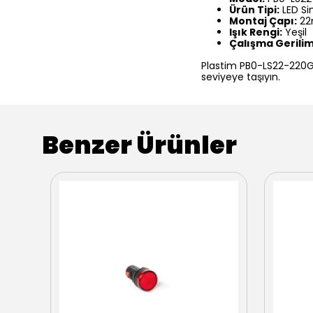
Ürün Tipi:
LED Si
Montaj Çapı:
2
Işık Rengi:
Yeşil
Çalışma Gerilim
Plastim PB0-LS22-220G L
seviyeye taşıyın.
Benzer Ürünler