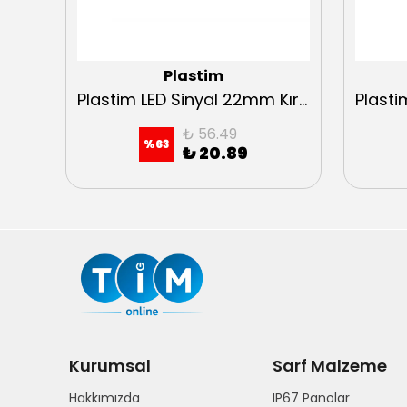
Plastim
Plastim LED Sinyal 22mm Kırmızı 220VAC 22mm
Plastim LED Sinyal 22mm Kırmızı 24VAC-DC 22mm
₺ 56.49
%
63
₺ 20.89
Kurumsal
Sarf Malzeme
Hakkımızda
IP67 Panolar