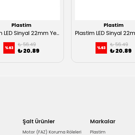
Plastim
Plastim
Plastim LED Sinyal 22mm Yeşil 24VAC-DC 22mm
₺ 56.49
₺ 56.49
%
63
%
63
₺ 20.89
₺ 20.89
Şalt Ürünler
Markalar
Motor (FAZ) Koruma Röleleri
Plastim