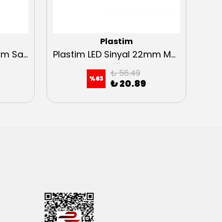
Plastim
Plastim LED Sinyal 22mm Sarı 24VAC-DC 22mm
Plastim LED Sinyal 22mm Mavi 220VAC 22mm
₺ 56.49
%
63
₺ 20.89