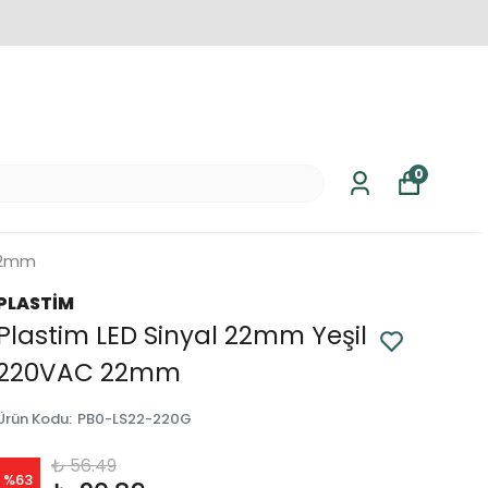
0
 22mm
PLASTİM
Plastim LED Sinyal 22mm Yeşil
220VAC 22mm
Ürün Kodu
:
PB0-LS22-220G
₺ 56.49
%
63