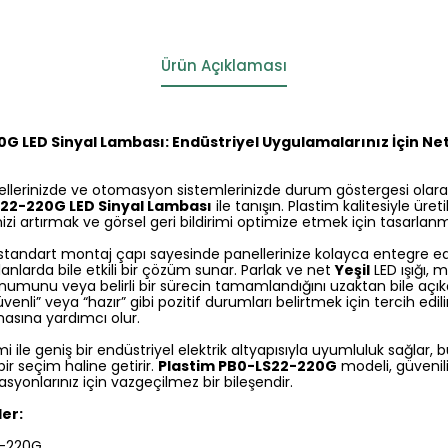
Ürün Açıklaması
G LED Sinyal Lambası: Endüstriyel Uygulamalarınız İçin Net
nellerinizde ve otomasyon sistemlerinizde durum göstergesi ola
S22-220G LED Sinyal Lambası
ile tanışın. Plastim kalitesiyle üret
izi artırmak ve görsel geri bildirimi optimize etmek için tasarlanmı
standart montaj çapı sayesinde panellerinize kolayca entegre edi
lanlarda bile etkili bir çözüm sunar. Parlak ve net
Yeşil
LED ışığı,
numunu veya belirli bir sürecin tamamlandığını uzaktan bile açıkça
güvenli” veya “hazır” gibi pozitif durumları belirtmek için tercih edil
sına yardımcı olur.
i ile geniş bir endüstriyel elektrik altyapısıyla uyumluluk sağlar, b
ir seçim haline getirir.
Plastim PB0-LS22-220G
modeli, güvenil
asyonlarınız için vazgeçilmez bir bileşendir.
ler:
-220G