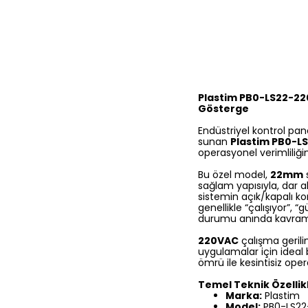
Plastim PB0-LS22-220
Gösterge
Endüstriyel kontrol pa
sunan
Plastim PB0-L
operasyonel verimliliğin
Bu özel model,
22mm
sağlam yapısıyla, dar a
sistemin açık/kapalı ko
genellikle “çalışıyor”, “
durumu anında kavrama
220VAC
çalışma gerilim
uygulamalar için ideal b
ömrü ile kesintisiz oper
Temel Teknik Özellik
Marka:
Plastim
Model:
PB0-LS22