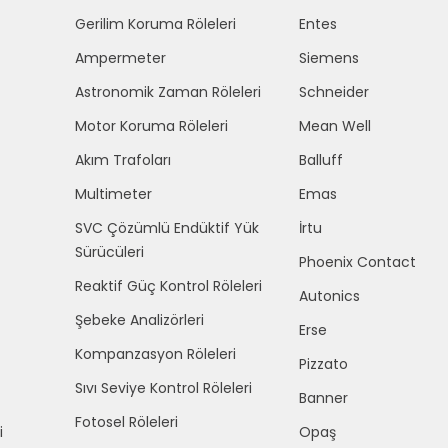
Gerilim Koruma Röleleri
Entes
Ampermeter
Siemens
Astronomik Zaman Röleleri
Schneider
Motor Koruma Röleleri
Mean Well
Akım Trafoları
Balluff
Multimeter
Emas
SVC Çözümlü Endüktif Yük
İrtu
Sürücüleri
Phoenix Contact
Reaktif Güç Kontrol Röleleri
Autonics
Şebeke Analizörleri
Erse
Kompanzasyon Röleleri
Pizzato
Sıvı Seviye Kontrol Röleleri
Banner
Fotosel Röleleri
i
Opaş