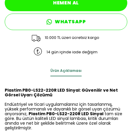
HEMEN AL
WHATSAPP
10.000 TL üzeri ücretsiz kargo
14 gün içinde iade değişim
Ürün Açıklaması
Plastim PB0-LS22-220R LED Sinyal: Güvenilir ve Net
Görsel Uyarı Çözümü
Endüstriyel ve ticari uygulamalarınız için tasarlanmış,
yüksek performanslı ve dayanıklı bir görsel uyarı çözümü
arıyorsanız,
Plastim PB0-LS22-220R LED Sinyal
tam size
göre. Bu üstün kaliteli LED sinyal lambası, kritik durumları
anında ve net bir şekilde belirtmek üzere özel olarak
geliştirilmiştir.