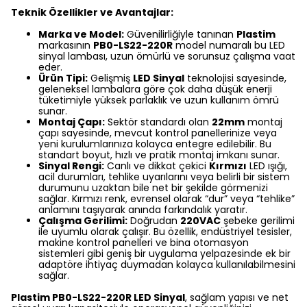
Teknik Özellikler ve Avantajlar:
Marka ve Model:
Güvenilirliğiyle tanınan
Plastim
markasının
PB0-LS22-220R
model numaralı bu LED
sinyal lambası, uzun ömürlü ve sorunsuz çalışma vaat
eder.
Ürün Tipi:
Gelişmiş
LED Sinyal
teknolojisi sayesinde,
geleneksel lambalara göre çok daha düşük enerji
tüketimiyle yüksek parlaklık ve uzun kullanım ömrü
sunar.
Montaj Çapı:
Sektör standardı olan
22mm
montaj
çapı sayesinde, mevcut kontrol panellerinize veya
yeni kurulumlarınıza kolayca entegre edilebilir. Bu
standart boyut, hızlı ve pratik montaj imkanı sunar.
Sinyal Rengi:
Canlı ve dikkat çekici
Kırmızı
LED ışığı,
acil durumları, tehlike uyarılarını veya belirli bir sistem
durumunu uzaktan bile net bir şekilde görmenizi
sağlar. Kırmızı renk, evrensel olarak “dur” veya “tehlike”
anlamını taşıyarak anında farkındalık yaratır.
Çalışma Gerilimi:
Doğrudan
220VAC
şebeke gerilimi
ile uyumlu olarak çalışır. Bu özellik, endüstriyel tesisler,
makine kontrol panelleri ve bina otomasyon
sistemleri gibi geniş bir uygulama yelpazesinde ek bir
adaptöre ihtiyaç duymadan kolayca kullanılabilmesini
sağlar.
Plastim PB0-LS22-220R LED Sinyal
, sağlam yapısı ve net