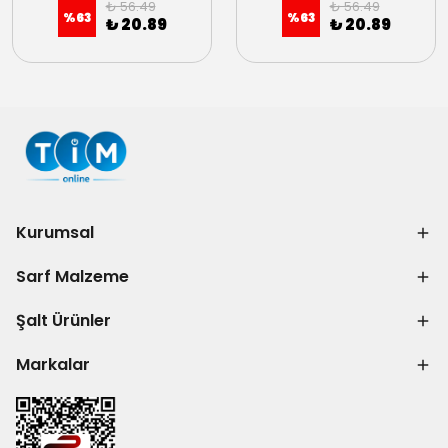
₺ 56.49
₺ 56.49
%
63
%
63
₺ 20.89
₺ 20.89
Kurumsal
Sarf Malzeme
Şalt Ürünler
Markalar