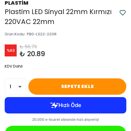
PLASTİM
Plastim LED Sinyal 22mm Kırmızı
220VAC 22mm
Ürün Kodu
:
PB0-LS22-220R
₺ 56.79
%
63
₺ 20.89
KDV Dahil
SEPETE EKLE