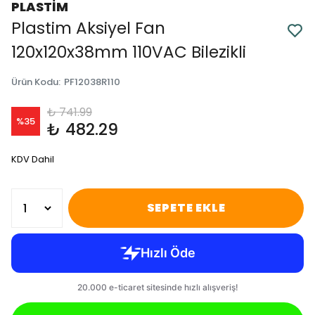
PLASTİM
Plastim Aksiyel Fan
120x120x38mm 110VAC Bilezikli
Ürün Kodu
:
PF12038R110
₺ 741.99
%
35
₺ 482.29
KDV Dahil
SEPETE EKLE