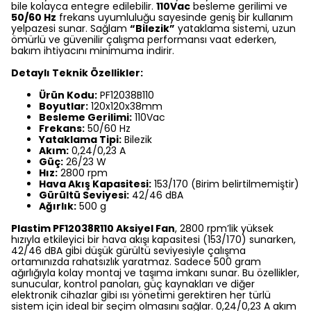
bile kolayca entegre edilebilir.
110Vac
besleme gerilimi ve
50/60 Hz
frekans uyumluluğu sayesinde geniş bir kullanım
yelpazesi sunar. Sağlam
“Bilezik”
yataklama sistemi, uzun
ömürlü ve güvenilir çalışma performansı vaat ederken,
bakım ihtiyacını minimuma indirir.
Detaylı Teknik Özellikler:
Ürün Kodu:
PF12038B110
Boyutlar:
120x120x38mm
Besleme Gerilimi:
110Vac
Frekans:
50/60 Hz
Yataklama Tipi:
Bilezik
Akım:
0,24/0,23 A
Güç:
26/23 W
Hız:
2800 rpm
Hava Akış Kapasitesi:
153/170 (Birim belirtilmemiştir)
Gürültü Seviyesi:
42/46 dBA
Ağırlık:
500 g
Plastim PF12038R110 Aksiyel Fan
, 2800 rpm’lik yüksek
hızıyla etkileyici bir hava akışı kapasitesi (153/170) sunarken,
42/46 dBA gibi düşük gürültü seviyesiyle çalışma
ortamınızda rahatsızlık yaratmaz. Sadece 500 gram
ağırlığıyla kolay montaj ve taşıma imkanı sunar. Bu özellikler,
sunucular, kontrol panoları, güç kaynakları ve diğer
elektronik cihazlar gibi ısı yönetimi gerektiren her türlü
sistem için ideal bir seçim olmasını sağlar. 0,24/0,23 A akım