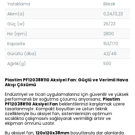
Yataklama
Bilezik
Akım(a)
0,24/0,23
Güç (w)
26/23
Hız (rpm)
2800
Kapasite
153/170
Gürültü (dba)
42/46
Ağırlık(g)
500
Plastim PF12038R110 Aksiyel Fan: Güçlü ve Verimli Hava
Akışı Çözümü
Endüstriyel ve ticari uygulamalarınız için güvenilir ve yüksek
performanslı bir soğutma çözümü arıyorsanız,
Plastim
PF12038R110 Aksiyel Fan
beklentilerinizi karşılamak üzere
tasarlanmıştır. Kompakt boyutları ve üstün teknik
özellikleriyle bu aksiyel fan, sistemlerinizin optimum
sıcaklıkta çalışmasını sağlayarak verimliliği artırır ve
ekipman ömrünü uzatır.
Bu aksiyel fan,
120x120x38mm
boyutlarıyla dar alanlarda