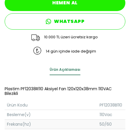
HEMEN AL
WHATSAPP
10.000 TL üzeri ücretsiz kargo
14 gün içinde iade değişim
Ürün Açıklaması
Plastim PF12038R110 Aksiyel Fan 120x120x38mm 110VAC
Bilezikli
Ürün Kodu
PF12038B110
Besleme(v)
110Vac
Frekans(hz)
50/60