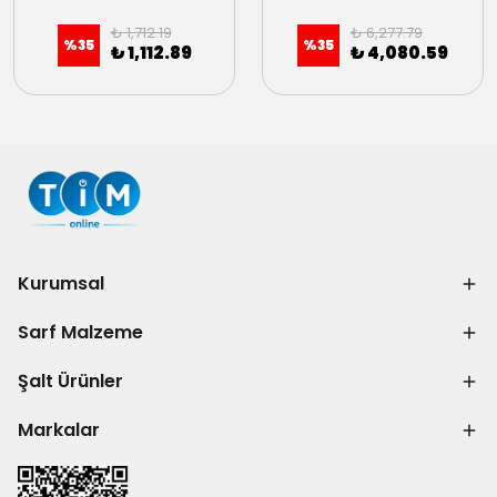
₺ 1,712.19
₺ 6,277.79
%
35
%
35
₺ 1,112.89
₺ 4,080.59
Kurumsal
Sarf Malzeme
Şalt Ürünler
Markalar