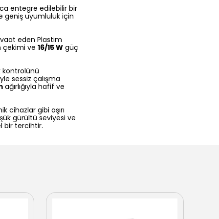
ca entegre edilebilir bir
e geniş uyumluluk için
 vaat eden Plastim
 çekimi ve
16/15 W
güç
k kontrolünü
yle sessiz çalışma
m
ağırlığıyla hafif ve
k cihazlar gibi aşırı
şük gürültü seviyesi ve
ir tercihtir.