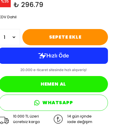
%
35
₺ 296.79
KDV Dahil
SEPETE EKLE
HEMEN AL
WHATSAPP
10.000 TL üzeri
14 gün içinde
ücretsiz kargo
iade değişim