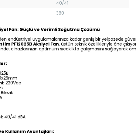
40/41
380
siyel Fan: Güçlü ve Verimli Soğutma Çözümü
izden endüstriyel uygulamalarınıza kadar geniş bir yelpazede güve
astim PF12025B Aksiyel Fan
, üstün teknik özellikleriyle öne çıkı
sinde, cihazlarınızın optimum sıcaklıkta çalışmasını sağlayarak ö
ler:
025B
20x25mm
i:
220Vac
Hz
Bilezik
A
i:
40/41 dBA
e Kullanım Avantajları: