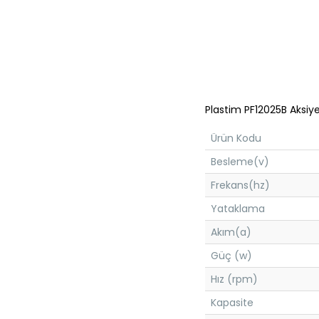
Plastim PF12025B Aksiy
Ürün Kodu
Besleme(v)
Frekans(hz)
Yataklama
Akım(a)
Güç (w)
Hız (rpm)
Kapasite