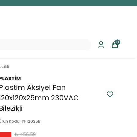
0
ikli
PLASTİM
Plastim Aksiyel Fan
120x120x25mm 230VAC
Bilezikli
Ürün Kodu
:
PF12025B
₺ 456.59