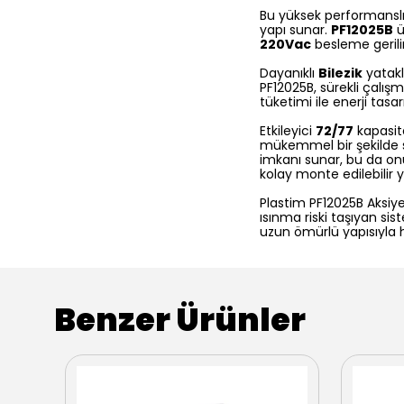
Bu yüksek performanslı
yapı sunar.
PF12025B
ü
220Vac
besleme geril
Dayanıklı
Bilezik
yatakl
PF12025B, sürekli çalışm
tüketimi ile enerji tasa
Etkileyici
72/77
kapasite
mükemmel bir şekilde s
imkanı sunar, bu da on
kolay monte edilebilir y
Plastim PF12025B Aksiyel
ısınma riski taşıyan si
uzun ömürlü yapısıyla 
Benzer Ürünler