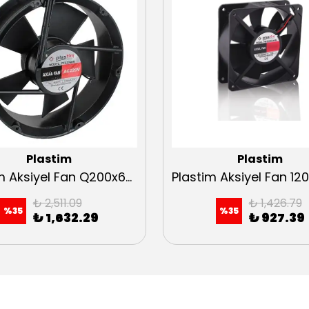
Plastim
Plastim
Plastim Aksiyel Fan Q200x60mm 230VAC Rulmanlı Yuvarlak
₺ 2,511.09
₺ 1,426.79
%
35
%
35
₺ 1,632.29
₺ 927.39