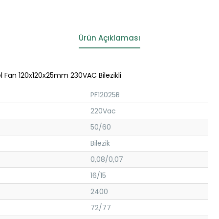
Ürün Açıklaması
el Fan 120x120x25mm 230VAC Bilezikli
PF12025B
220Vac
50/60
Bilezik
0,08/0,07
16/15
2400
72/77