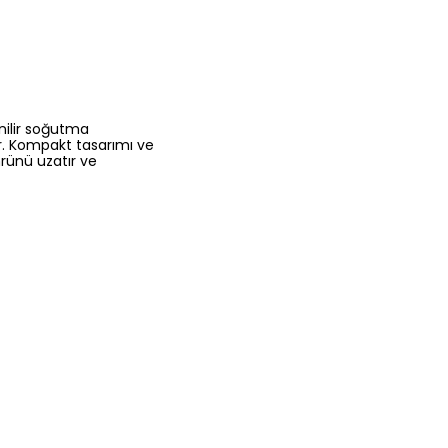
nilir soğutma
yor. Kompakt tasarımı ve
mrünü uzatır ve