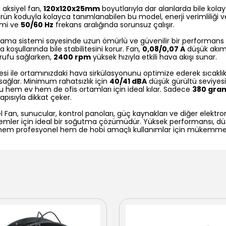
 aksiyel fan,
120x120x25mm
boyutlarıyla dar alanlarda bile kolay
rün koduyla kolayca tanımlanabilen bu model, enerji verimliliği v
imi ve
50/60 Hz
frekans aralığında sorunsuz çalışır.
ama sistemi sayesinde uzun ömürlü ve güvenilir bir performans
a koşullarında bile stabilitesini korur. Fan,
0,08/0,07 A
düşük akım
rrufu sağlarken,
2400 rpm
yüksek hızıyla etkili hava akışı sunar.
si ile ortamınızdaki hava sirkülasyonunu optimize ederek sıcaklı
ağlar. Minimum rahatsızlık için
40/41 dBA
düşük gürültü seviyesi
u hem ev hem de ofis ortamları için ideal kılar. Sadece
380 gra
apısıyla dikkat çeker.
 Fan, sunucular, kontrol panoları, güç kaynakları ve diğer elektroni
stemler için ideal bir soğutma çözümüdür. Yüksek performansı, dü
hem profesyonel hem de hobi amaçlı kullanımlar için mükemmel b