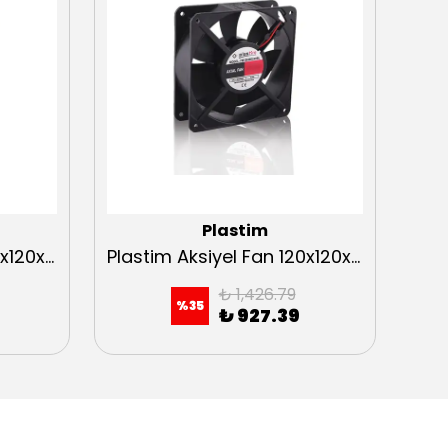
Plastim
Plastim Aksiyel Fan 120x120x38mm 12VDC Bilezikli
Plastim Aksiyel Fan 120x120x38mm 48VDC Bilezikli
₺ 1,426.79
%
35
₺ 927.39