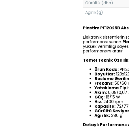
Gürültü (dba)
Ağırlık(g)
Plastim PF12025B Ak
Elektronik sistemlerin
performansı sunan
Pl
yüksek verimliliği saye
performansını artırır.
Temel Teknik Özellik
Ürün Kodu:
PF12
Boyutlar:
120x1
Besleme Gerilim
Frekans:
50/60 
Yataklama Tipi:
Akım:
0,08/0,07 
Güç:
16/15 W
Hız:
2400 rpm
Kapasite:
72/77
Gürültü Seviyes
Ağırlık:
380 g
Detaylı Performans v