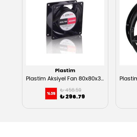
Plastim
Plastim Aksiyel Fan 80x80x38mm 24VDC Rulmanlı
Plastim Aksiyel Fan 80x80x38mm 230VAC Bilezikli
₺ 456.59
%
35
₺ 296.79