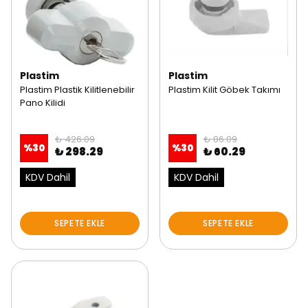
Plastim
Plastim
Plastim Plastik Kilitlenebilir
Plastim Kilit Göbek Takımı
Pano Kilidi
₺ 426.09
₺ 86.09
%
30
%
30
₺ 298.29
₺ 60.29
KDV Dahil
KDV Dahil
SEPETE EKLE
SEPETE EKLE