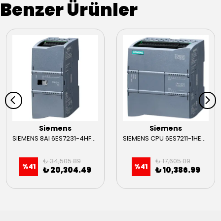
Benzer Ürünler
Siemens
Siemens
SIEMENS 8AI 6ES7231-4HF32-0XB0
SIEMENS CPU 6ES7211-1HE40-0XB0
₺ 34,505.89
₺ 17,605.09
%
41
%
41
₺ 20,304.49
₺ 10,386.99