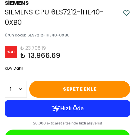
SİEMENS
SIEMENS CPU 6ES7212-1HE40-
0XB0
Ürün Kodu
:
6ES7212-1HE40-0XB0
₺ 23,708.19
%
41
₺ 13,966.69
KDV Dahil
SEPETE EKLE