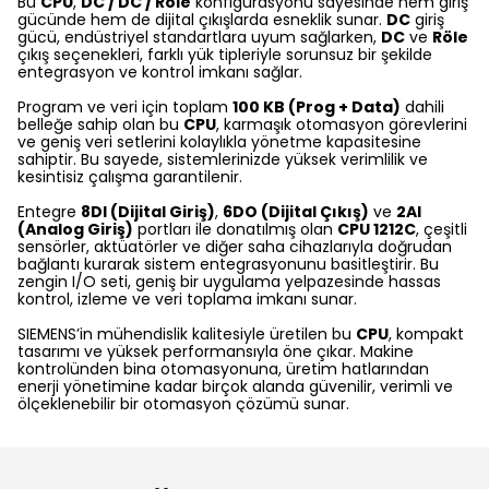
Bu
CPU
,
DC / DC / Röle
konfigürasyonu sayesinde hem giriş
gücünde hem de dijital çıkışlarda esneklik sunar.
DC
giriş
gücü, endüstriyel standartlara uyum sağlarken,
DC
ve
Röle
çıkış seçenekleri, farklı yük tipleriyle sorunsuz bir şekilde
entegrasyon ve kontrol imkanı sağlar.
Program ve veri için toplam
100 KB (Prog + Data)
dahili
belleğe sahip olan bu
CPU
, karmaşık otomasyon görevlerini
ve geniş veri setlerini kolaylıkla yönetme kapasitesine
sahiptir. Bu sayede, sistemlerinizde yüksek verimlilik ve
kesintisiz çalışma garantilenir.
Entegre
8DI (Dijital Giriş)
,
6DO (Dijital Çıkış)
ve
2AI
(Analog Giriş)
portları ile donatılmış olan
CPU 1212C
, çeşitli
sensörler, aktüatörler ve diğer saha cihazlarıyla doğrudan
bağlantı kurarak sistem entegrasyonunu basitleştirir. Bu
zengin I/O seti, geniş bir uygulama yelpazesinde hassas
kontrol, izleme ve veri toplama imkanı sunar.
SIEMENS’in mühendislik kalitesiyle üretilen bu
CPU
, kompakt
tasarımı ve yüksek performansıyla öne çıkar. Makine
kontrolünden bina otomasyonuna, üretim hatlarından
enerji yönetimine kadar birçok alanda güvenilir, verimli ve
ölçeklenebilir bir otomasyon çözümü sunar.