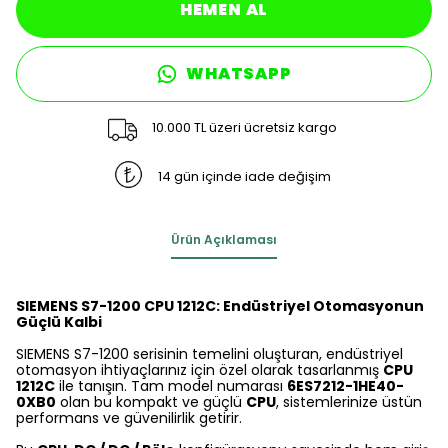
HEMEN AL
WHATSAPP
10.000 TL üzeri ücretsiz kargo
14 gün içinde iade değişim
Ürün Açıklaması
SIEMENS S7-1200 CPU 1212C: Endüstriyel Otomasyonun
Güçlü Kalbi
SIEMENS S7-1200 serisinin temelini oluşturan, endüstriyel
otomasyon ihtiyaçlarınız için özel olarak tasarlanmış
CPU
1212C
ile tanışın. Tam model numarası
6ES7212-1HE40-
0XB0
olan bu kompakt ve güçlü
CPU
, sistemlerinize üstün
performans ve güvenilirlik getirir.