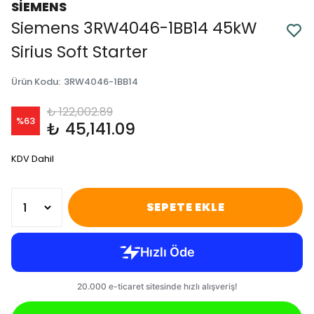
SİEMENS
Siemens 3RW4046-1BB14 45kW
Sirius Soft Starter
Ürün Kodu
:
3RW4046-1BB14
₺ 122,002.89
%
63
₺ 45,141.09
KDV Dahil
SEPETE EKLE