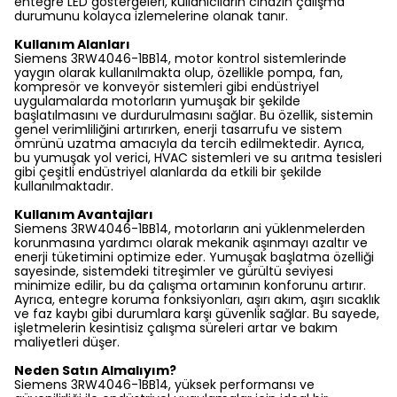
entegre LED göstergeleri, kullanıcıların cihazın çalışma
durumunu kolayca izlemelerine olanak tanır.
Kullanım Alanları
Siemens 3RW4046-1BB14, motor kontrol sistemlerinde
yaygın olarak kullanılmakta olup, özellikle pompa, fan,
kompresör ve konveyör sistemleri gibi endüstriyel
uygulamalarda motorların yumuşak bir şekilde
başlatılmasını ve durdurulmasını sağlar. Bu özellik, sistemin
genel verimliliğini artırırken, enerji tasarrufu ve sistem
ömrünü uzatma amacıyla da tercih edilmektedir. Ayrıca,
bu yumuşak yol verici, HVAC sistemleri ve su arıtma tesisleri
gibi çeşitli endüstriyel alanlarda da etkili bir şekilde
kullanılmaktadır.
Kullanım Avantajları
Siemens 3RW4046-1BB14, motorların ani yüklenmelerden
korunmasına yardımcı olarak mekanik aşınmayı azaltır ve
enerji tüketimini optimize eder. Yumuşak başlatma özelliği
sayesinde, sistemdeki titreşimler ve gürültü seviyesi
minimize edilir, bu da çalışma ortamının konforunu artırır.
Ayrıca, entegre koruma fonksiyonları, aşırı akım, aşırı sıcaklık
ve faz kaybı gibi durumlara karşı güvenlik sağlar. Bu sayede,
işletmelerin kesintisiz çalışma süreleri artar ve bakım
maliyetleri düşer.
Neden Satın Almalıyım?
Siemens 3RW4046-1BB14, yüksek performansı ve