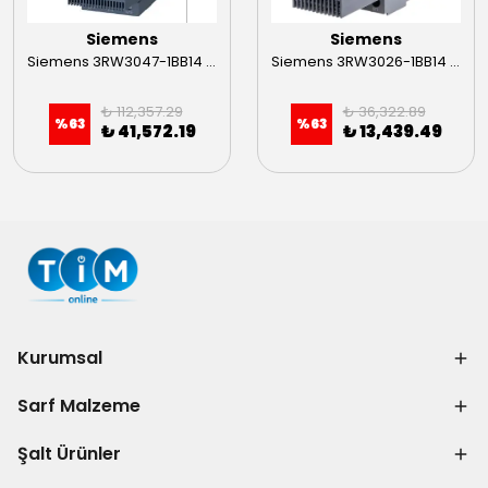
Siemens
Siemens
Siemens 3RW3047-1BB14 55kW Sirius Soft Starter
Siemens 3RW3026-1BB14 11kW Sirius Soft Starter
₺ 112,357.29
₺ 36,322.89
%
63
%
63
₺ 41,572.19
₺ 13,439.49
Kurumsal
Sarf Malzeme
Şalt Ürünler