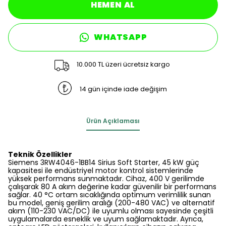
HEMEN AL
WHATSAPP
10.000 TL üzeri ücretsiz kargo
14 gün içinde iade değişim
Ürün Açıklaması
Teknik Özellikler
Siemens 3RW4046-1BB14 Sirius Soft Starter, 45 kW güç
kapasitesi ile endüstriyel motor kontrol sistemlerinde
yüksek performans sunmaktadır. Cihaz, 400 V gerilimde
çalışarak 80 A akım değerine kadar güvenilir bir performans
sağlar. 40 °C ortam sıcaklığında optimum verimlilik sunan
bu model, geniş gerilim aralığı (200-480 VAC) ve alternatif
akım (110-230 VAC/DC) ile uyumlu olması sayesinde çeşitli
uygulamalarda esneklik ve uyum sağlamaktadır. Ayrıca,