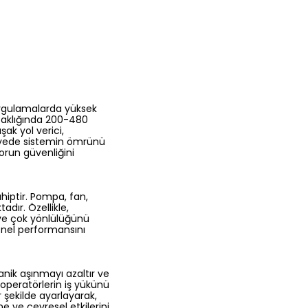
uygulamalarda yüksek
caklığında 200-480
ak yol verici,
sayede sistemin ömrünü
orun güvenliğini
hiptir. Pompa, fan,
dır. Özellikle,
 ve çok yönlülüğünü
enel performansını
nik aşınmayı azaltır ve
 operatörlerin iş yükünü
r şekilde ayarlayarak,
ine ve çevresel etkilerini