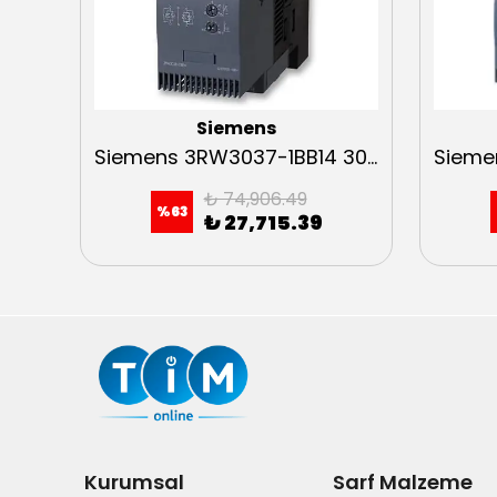
Siemens
Siemens 3RW4046-1BB14 45kW Sirius Soft Starter
Siemens 3RW3037-1BB14 30kW Sirius Soft Starter
₺ 74,906.49
%
63
₺ 27,715.39
Kurumsal
Sarf Malzeme