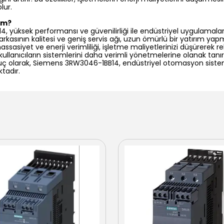
lur.
ım?
yüksek performansı ve güvenilirliği ile endüstriyel uygulamalar i
asının kalitesi ve geniş servis ağı, uzun ömürlü bir yatırım yapm
ssasiyet ve enerji verimliliği, işletme maliyetlerinizi düşürerek r
 kullanıcıların sistemlerini daha verimli yönetmelerine olanak tanı
ç olarak, Siemens 3RW3046-1BB14, endüstriyel otomasyon sistemle
tadır.