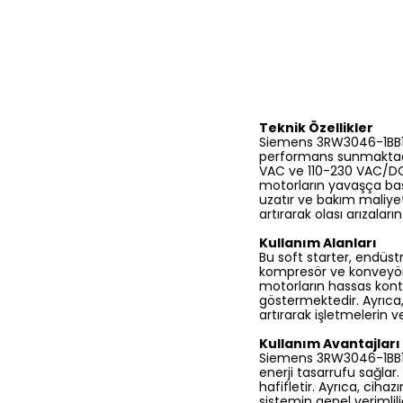
Teknik Özellikler
Siemens 3RW3046-1BB14 
performans sunmaktadır
VAC ve 110-230 VAC/DC g
motorların yavaşça baş
uzatır ve bakım maliyet
artırarak olası arızalar
Kullanım Alanları
Bu soft starter, endüs
kompresör ve konveyör s
motorların hassas kont
göstermektedir. Ayrıca
artırarak işletmelerin ver
Kullanım Avantajları
Siemens 3RW3046-1BB14,
enerji tasarrufu sağlar
hafifletir. Ayrıca, ciha
sistemin genel verimliliğ