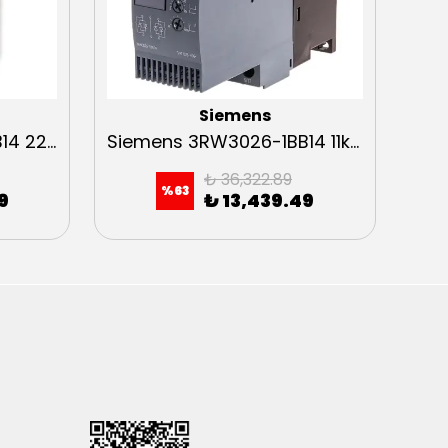
Siemens
Siemens 3RW3036-1BB14 22kW Sirius Soft Starter
Siemens 3RW3026-1BB14 11kW Sirius Soft Starter
₺ 36,322.89
%
63
9
₺ 13,439.49