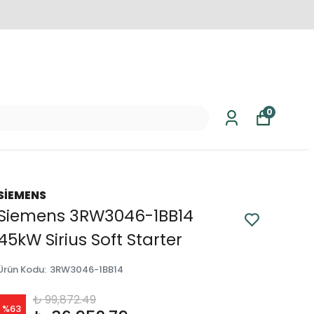
0
SİEMENS
Siemens 3RW3046-1BB14
45kW Sirius Soft Starter
Ürün Kodu
:
3RW3046-1BB14
₺ 99,872.49
%
63