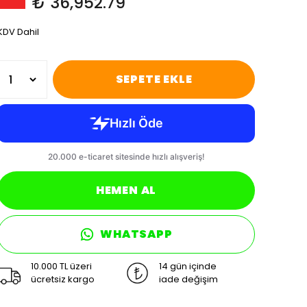
₺ 36,952.79
KDV Dahil
SEPETE EKLE
HEMEN AL
WHATSAPP
10.000 TL üzeri
14 gün içinde
ücretsiz kargo
iade değişim