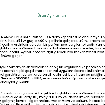
Ürün Açıklaması
45kW Sirius Soft Starter, 80 A akım kapasitesi ile endüstriyel 
. Cihaz, 45 kW güçte 400 V gerilimle çalışarak, 40 °C ortam sı
erilim aralıklarında etkin bir performans sergilemektedir. Yumuş
latılmasını sağlayarak ani akım darbelerini minimize eder, bu 
lerini azaltır. Ayrıca, entegre aşırı yük koruma mekanizması, mot
ın önüne geçer.
triyel otomasyon sistemlerinde geniş bir uygulama yelpazesine sa
istemleri gibi çeşitli motor kontrol uygulamalarında kullanılmakta
rol gerektiren durumlarda tercih edilmesi, bu cihazın esnekliğini
, Siemens 3RW3046-1BB14, enerji verimliliği sağlarken, sistemin g
imliliğini yükseltir.
 motorların yumuşak bir şekilde başlatılmasını sağlayarak meka
. Kullanıcı dostu arayüzü, kolay kurulum ve izleme imkanı sunarak
zın gelişmiş kontrol algoritmaları, motor hızını ve torkunu hassas bi
ini artırır. Bu özellikler, işletmelerin enerji maliyetlerini düşürmes