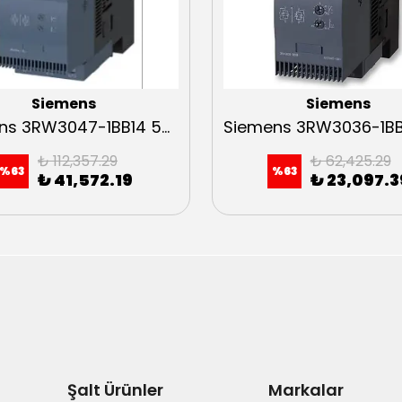
Siemens
Siemens
Siemens 3RW3047-1BB14 55kW Sirius Soft Starter
₺ 112,357.29
₺ 62,425.29
%
63
%
63
₺ 41,572.19
₺ 23,097.3
Şalt Ürünler
Markalar