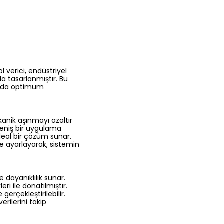
 verici, endüstriyel
a tasarlanmıştır. Bu
ğında optimum
anik aşınmayı azaltır
geniş bir uygulama
ideal bir çözüm sunar.
de ayarlayarak, sistemin
 dayanıklılık sunar.
eri ile donatılmıştır.
gerçekleştirilebilir.
erilerini takip