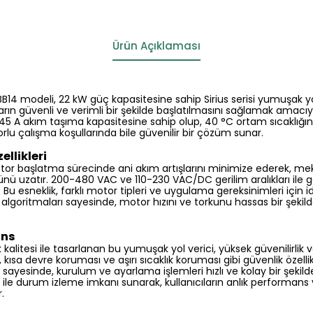
Ürün Açıklaması
4 modeli, 22 kW güç kapasitesine sahip Sirius serisi yumuşak yol
n güvenli ve verimli bir şekilde başlatılmasını sağlamak amacıyl
 45 A akım taşıma kapasitesine sahip olup, 40 °C ortam sıcaklı
lu çalışma koşullarında bile güvenilir bir çözüm sunar.
ellikleri
tor başlatma sürecinde ani akım artışlarını minimize ederek, mek
nü uzatır. 200-480 VAC ve 110-230 VAC/DC gerilim aralıkları ile 
 Bu esneklik, farklı motor tipleri ve uygulama gereksinimleri için 
 algoritmaları sayesinde, motor hızını ve torkunu hassas bir şekil
ans
alitesi ile tasarlanan bu yumuşak yol verici, yüksek güvenilirlik ve
 kısa devre koruması ve aşırı sıcaklık koruması gibi güvenlik özellikl
sayesinde, kurulum ve ayarlama işlemleri hızlı ve kolay bir şekilde 
 ile durum izleme imkanı sunarak, kullanıcıların anlık performans v
.