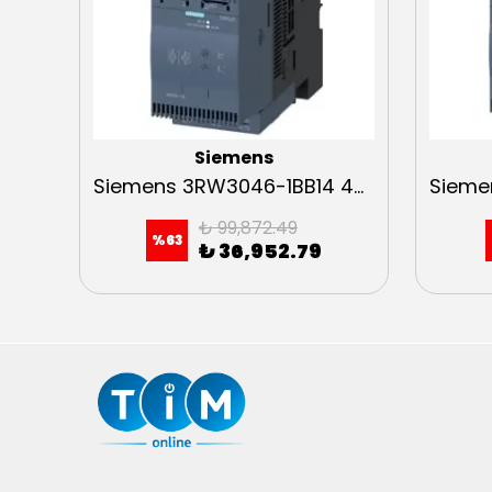
Siemens
Siemens 3RW4046-1BB14 45kW Sirius Soft Starter
Siemens 3RW3046-1BB14 45kW Sirius Soft Starter
₺ 99,872.49
%
63
₺ 36,952.79