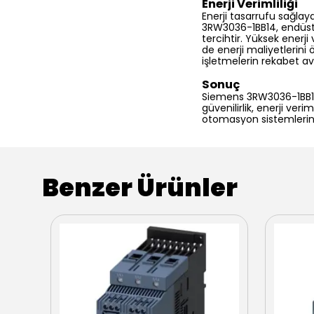
Enerji Verimliliği
Enerji tasarrufu sağlaya
3RW3036-1BB14, endüstr
tercihtir. Yüksek enerji
de enerji maliyetlerini ö
işletmelerin rekabet av
Sonuç
Siemens 3RW3036-1BB14 
güvenilirlik, enerji veri
otomasyon sistemlerind
Benzer Ürünler