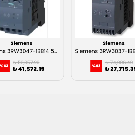
Siemens
Siemens
Siemens 3RW3047-1BB14 55kW Sirius Soft Starter
₺ 112,357.29
₺ 74,906.49
%
63
%
63
₺ 41,572.19
₺ 27,715.3