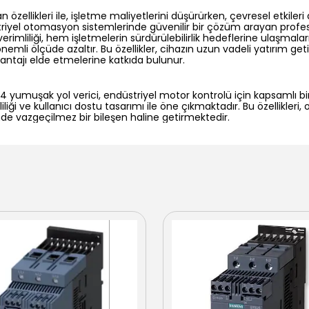
n özellikleri ile, işletme maliyetlerini düşürürken, çevresel etkileri
iyel otomasyon sistemlerinde güvenilir bir çözüm arayan profesyo
 verimliliği, hem işletmelerin sürdürülebilirlik hedeflerine ulaşmal
nemli ölçüde azaltır. Bu özellikler, cihazın uzun vadeli yatırım getiri
antajı elde etmelerine katkıda bulunur.
yumuşak yol verici, endüstriyel motor kontrolü için kapsamlı b
mliliği ve kullanıcı dostu tasarımı ile öne çıkmaktadır. Bu özellikler
e vazgeçilmez bir bileşen haline getirmektedir.