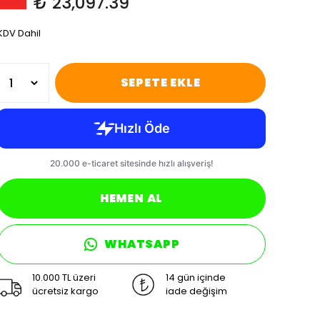
₺ 23,097.39
KDV Dahil
SEPETE EKLE
HEMEN AL
WHATSAPP
10.000 TL üzeri
14 gün içinde
ücretsiz kargo
iade değişim