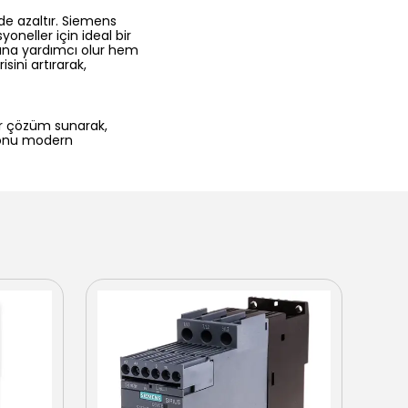
 de azaltır. Siemens
neller için ideal bir
arına yardımcı olur hem
sini artırarak,
ir çözüm sunarak,
i, onu modern