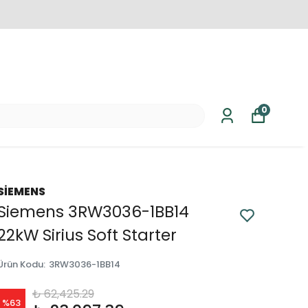
0
SİEMENS
Siemens 3RW3036-1BB14
22kW Sirius Soft Starter
Ürün Kodu
:
3RW3036-1BB14
₺ 62,425.29
%
63