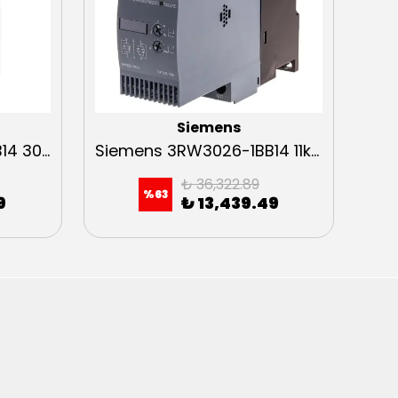
Siemens
Siemens 3RW3037-1BB14 30kW Sirius Soft Starter
Siemens 3RW3026-1BB14 11kW Sirius Soft Starter
₺ 36,322.89
%
63
9
₺ 13,439.49