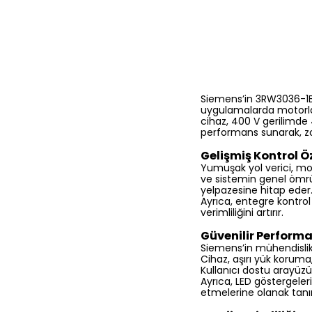
Siemens’in 3RW3036-1BB1
uygulamalarda motorları
cihaz, 400 V gerilimde
performans sunarak, zor
Gelişmiş Kontrol Öz
Yumuşak yol verici, mo
ve sistemin genel ömrü
yelpazesine hitap eder.
Ayrıca, entegre kontrol
verimliliğini artırır.
Güvenilir Perform
Siemens’in mühendislik k
Cihaz, aşırı yük koruma,
Kullanıcı dostu arayüzü 
Ayrıca, LED göstergeleri
etmelerine olanak tanır