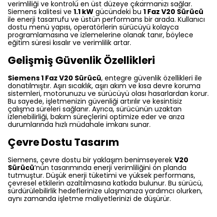
verimliliği ve kontrolü en üst düzeye çıkarmanızı sağlar.
Siemens kalitesi ve
1.1 kW
gücündeki bu
1 Faz V20 Sürücü
ile enerji tasarrufu ve üstün performans bir arada. Kullanıcı
dostu menü yapısı, operatörlerin sürücüyü kolayca
programlamasına ve izlemelerine olanak tanır, böylece
eğitim süresi kısalır ve verimlilik artar.
Gelişmiş Güvenlik Özellikleri
Siemens 1 Faz V20 Sürücü
, entegre güvenlik özellikleri ile
donatılmıştır. Aşırı sıcaklık, aşırı akım ve kısa devre koruma
sistemleri, motorunuzu ve sürücüyü olası hasarlardan korur.
Bu sayede, işletmenizin güvenliği artırılır ve kesintisiz
çalışma süreleri sağlanır. Ayrıca, sürücünün uzaktan
izlenebilirliği, bakım süreçlerini optimize eder ve arıza
durumlarında hızlı müdahale imkanı sunar.
Çevre Dostu Tasarım
Siemens, çevre dostu bir yaklaşım benimseyerek
V20
Sürücü
’nün tasarımında enerji verimliliğini ön planda
tutmuştur. Düşük enerji tüketimi ve yüksek performans,
çevresel etkilerin azaltılmasına katkıda bulunur. Bu sürücü,
sürdürülebilirlik hedeflerinize ulaşmanıza yardımcı olurken,
aynı zamanda işletme maliyetlerinizi de düşürür.