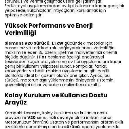
sorunsuz ve verimli çalışmak üzere geliştirilmiştir.
Endüstriyel uygulamalardan ev tipi kullanıma kadar geniş bir
yelpazede, kullanıcıların ihtiyaçlarını karşılamak için
optimize edilmiştir.
Yüksek Performans ve Enerji
Verimliliği
Siemens V20 Sürücü
,
1.1 kW
gücündeki motorlar için
hassas hız ve tork kontrolü sağlayarak enerji verimliliğini
maksimize eder. Bu özellik, işletme maliyetlerinizi önemli
ölçüde düşürür.
1 Faz
besleme özelliği, endüstriyel
tesislerden küçük atölyelere ve ev tipi uygulamalara kadar
geniş bir kullanım yelpazesi sunar. Pompalar, fanlar,
konveyörler ve basit makine uygulamaları gibi çeşitli
alanlarda ideal bir çözüm olarak öne çıkar. Ayrıca, bu
sürücü, motorun aşırı yüklenmesini önleyerek sistemin
güvenilirliğini artırır ve bakım maliyetlerini azaltır.
Kolay Kurulum ve Kullanıcı Dostu
Arayüz
Kompakt tasarımı, kolay kurulumu ve kullanıcı dostu
arayüzü ile
V20
serisi, hızlı devreye alma imkanı sunar.
Motorunuzun ömrünü uzatan ve performansını artıran akıllı
özelliklerle donatılmış olan bu
sürücü
, operasyonlarınızda