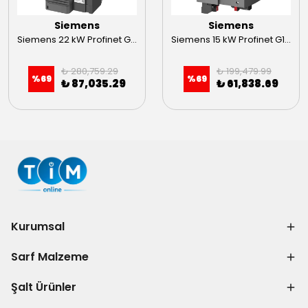
Siemens
Siemens
Siemens 22 kW Profinet G120 C Sürücü 6SL3210-1KE24-4UF1
Siemens 15 kW Profinet G120 C Sürücü 6SL3210-1KE23-2UF1
₺ 280,759.29
₺ 199,479.99
%
69
%
69
₺ 87,035.29
₺ 61,838.69
Kurumsal
Sarf Malzeme
Şalt Ürünler