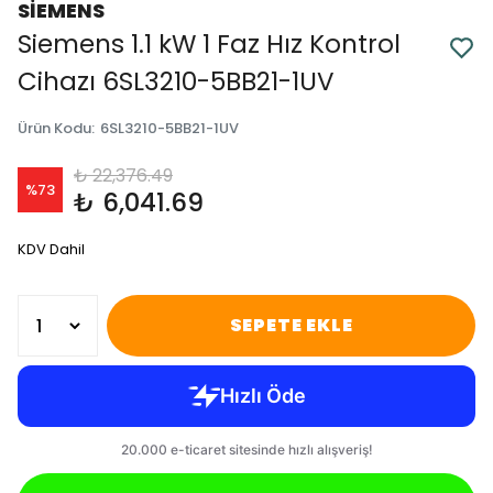
SİEMENS
Siemens 1.1 kW 1 Faz Hız Kontrol
Cihazı 6SL3210-5BB21-1UV
Ürün Kodu
:
6SL3210-5BB21-1UV
₺ 22,376.49
%
73
₺ 6,041.69
KDV Dahil
SEPETE EKLE