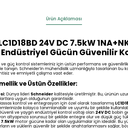
Ürün Açıklaması
 LC1D18BD 24V DC 7.5kW 1NA+N
 Endüstriyel Gücün Güvenilir K
ve güç kontrol sistemleriniz için üstün performans ve güvenilirl
le tanışın. Schneider’in mühendislik uzmanlığıyla tasarlanan bu kon
tisiz ve emniyetli çalışma vaat eder.
llik ve Üstün Özellikler:
si:
Dünya lideri
Schneider
kalitesiyle üretilmiştir. Bu, ürünün uz
dartlara uygun olduğunun garantisidir.
assas kontrol ve entegrasyon için özel olarak tasarlanmış
LC1D1
mlerinizde kolayca tanımlanabilir ve uyumlu bir şekilde kullanılabi
üvenli ve yaygın endüstriyel kontrol voltajı olan
24V DC
bobin ge
altyapınıza sorunsuz bir şekilde entegre olur ve düşük güç tüket
7.5kW
motor gücüne kadar olan uygulamalar için idealdir. Bu yük
ların ve yüklerin güvenilir bir şekilde anahtarlanmasını sağlar, bö