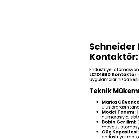
Schneider
Kontaktör:
Endüstriyel otomasyon 
LC1D18BD Kontaktör
i
uygulamalarınızda kesin
Teknik Mükemme
Marka Güvence
uluslararası stan
Model Tanımı:
H
numarasıyla, siste
Bobin Gerilimi:
G
mevcut otomasyon 
Güç Kapasitesi:
endüstriyel motor