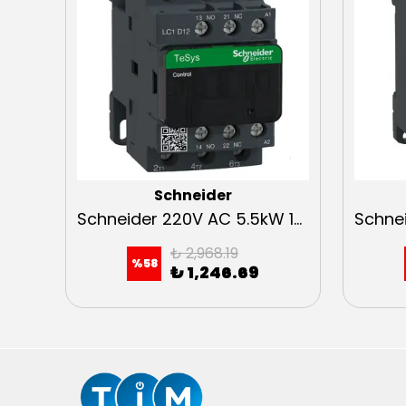
Schneider
Schneider 24V DC 18,5kW 1NA+1NK Kontaktör
Schneider 220V AC 5.5kW 1NA+1NK Kontaktör
₺ 2,968.19
%
58
₺ 1,246.69