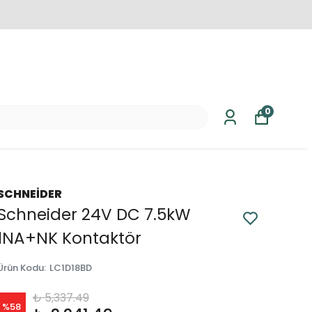
0
SCHNEİDER
Schneider 24V DC 7.5kW
1NA+NK Kontaktör
Ürün Kodu
:
LC1D18BD
₺ 5,337.49
%
58