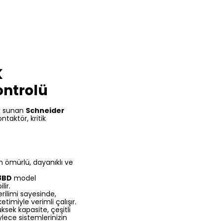
K
ontrolü
ik sunan
Schneider
taktör, kritik
un ömürlü, dayanıklı ve
8BD
model
lir.
rilimi sayesinde,
imiyle verimli çalışır.
sek kapasite, çeşitli
ylece sistemlerinizin