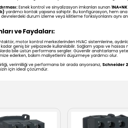
dırması:
Esnek kontrol ve sinyalizasyon imkanları sunan
1NA+NK 
ı)
yardımcı kontak yapısına sahiptir. Bu konfigürasyon, hem ana
devrelerdeki durum izleme veya kilitleme fonksiyonlarını aynı 
arı ve Faydaları:
ntaktör, motor kontrol merkezlerinden HVAC sistemlerine, aydın
adar geniş bir yelpazede kullanılabilir. Sağlam yapısı ve hassas 
larda bile üstün performans sergiler. Güvenilir anahtarlama yeten
mize ederken, bakım maliyetlerini düşürmeye yardımcı olur.
rliği, verimliliği ve performansı bir arada arıyorsanız,
Schneider 
izin için ideal çözümdür.