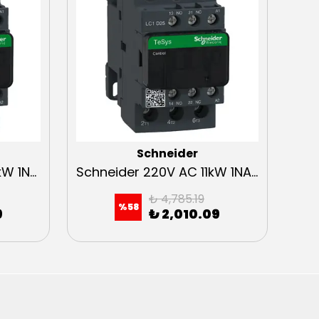
Schneider
Schneider 220V AC 15kW 1NA+1NK Kontaktör
Schneider 220V AC 11kW 1NA+1NK Kontaktör
₺ 4,785.19
%
58
9
₺ 2,010.09