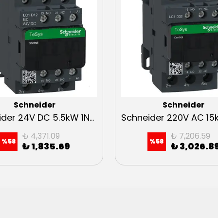
Schneider
Schneider
Schneider 24V DC 5.5kW 1NA+1NK Kontaktör
₺ 4,371.09
₺ 7,206.59
%
58
%
58
₺ 1,835.69
₺ 3,026.8