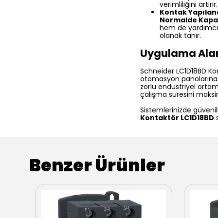
verimliliğini artırır.
Kontak Yapılan
Normalde Kapal
hem de yardımcı 
olanak tanır.
Uygulama Alanl
Schneider LC1D18BD Ko
otomasyon panolarına k
zorlu endüstriyel ortam
çalışma süresini maksi
Sistemlerinizde güvenili
Kontaktör LC1D18BD
s
Benzer Ürünler