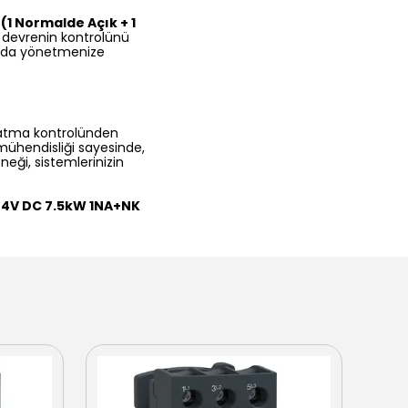
(1 Normalde Açık + 1
 devrenin kontrolünü
anda yönetmenize
latma kontrolünden
mühendisliği sayesinde,
eği, sistemlerinizin
24V DC 7.5kW 1NA+NK