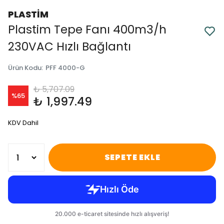
PLASTİM
Plastim Tepe Fanı 400m3/h
230VAC Hızlı Bağlantı
Ürün Kodu
:
PFF 4000-G
₺ 5,707.09
%
65
₺ 1,997.49
KDV Dahil
SEPETE EKLE