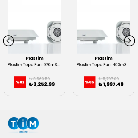
Plastim
Plastim
Plastim Tepe Fanı 970m3/h 230VAC Hızlı Bağlantı
Plastim Tepe Fanı 400m3/h 230VAC
₺ 8,560.59
₺ 5,707.09
%
62
%
65
₺ 3,252.99
₺ 1,997.49