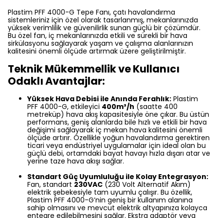
Plastim PFF 4000-G Tepe Fanı, çatı havalandırma
sistemleriniz için özel olarak tasarlanmış, mekanlarınızda
yüksek verimlilik ve güvenilirlik sunan güçlü bir çözümdür.
Bu özel fan, iç mekanlarınızda etkili ve sürekli bir hava
sirkülasyonu sağlayarak yaşam ve çalışma alanlarınızın
kalitesini önemli ölçüde artırmak üzere geliştirilmiştir.
Teknik Mükemmellik ve Kullanıcı
Odaklı Avantajlar:
Yüksek Hava Debisi ile Anında Ferahlık:
Plastim
PFF 4000-G, etkileyici
400m³/h
(saatte 400
metreküp) hava akış kapasitesiyle öne çıkar. Bu üstün
performans, geniş alanlarda bile hızlı ve etkili bir hava
değişimi sağlayarak iç mekan hava kalitesini önemli
ölçüde artırır. Özellikle yoğun havalandırma gerektiren
ticari veya endüstriyel uygulamalar için ideal olan bu
güçlü debi, ortamdaki bayat havayı hızla dışarı atar ve
yerine taze hava akışı sağlar.
Standart Güç Uyumluluğu ile Kolay Entegrasyon:
Fan, standart
230VAC
(230 Volt Alternatif Akım)
elektrik şebekesiyle tam uyumlu çalışır. Bu özellik,
Plastim PFF 4000-G’nin geniş bir kullanım alanına
sahip olmasını ve mevcut elektrik altyapınıza kolayca
entegre edilebilmesini sağlar. Ekstra adaptör veya