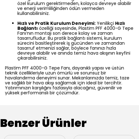
özel kurulum gerektirmeden, kolayca devreye alabilir
ve enerji verimliliğinden ödün vermeden
kullanabilirsiniz.
Hızlı ve Pratik Kurulum Deneyimi:
Yenilikçi
Hızlı
Bağlantı
özelliği sayesinde, Plastim PFF 4000-G Tepe
Fanı’nın montajı son derece kolay ve zaman
tasarrufludur. Bu pratik bağlantı sistemi, kurulum
sürecini basitleştirerek iş gücünden ve zamandan
tasarruf etmenizi sağlar, böylece fanınızı hızla
devreye alabilir ve anında temiz hava akışının keyfini
çıkarabilirsiniz.
Plastim PFF 4000-G Tepe Fanı, dayanıklı yapısı ve üstün
teknik özellikleriyle uzun ömürlü ve sorunsuz bir
havalandırma deneyimi sunar. Mekanlarınızda temiz, taze
ve sağlıklı bir hava akışı sağlamak için ideal bir tercihtir.
Yatırımınızın karşılığını fazlasıyla alacağınız, güvenilir ve
yüksek performanslı bir çözümdür.
Benzer Ürünler