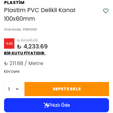
PLASTİM
Plastim PVC Delikli Kanal
100x60mm
Ürün Kodu
:
PDK1060
₺ 6,048.09
%
30
₺ 4,233.69
BİR KUTU FİYATIDIR.
₺ 211.68 / Metre
KDV Dahil
SEPETE EKLE