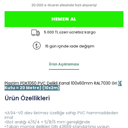
HEMEN AL
5.000 TL üzeri ücretsiz kargo
15 gün içinde iade değişim
Ürün Açıklaması
Plastim PDK1060 PVC Delikli Kanal 100x60mm RAL7030 Gri
(1
Kutu = 20 Metre) (10x2m)
Ürün Özellikleri
•UL94-V0 alev iletmez özelliğe sahip PVC hammaddeden
imal
•Slot aralığı 4/6/4 + 5/8/5 mm genişliğinde
•Taban montaj delikleri DIN 43659 standartına uygun