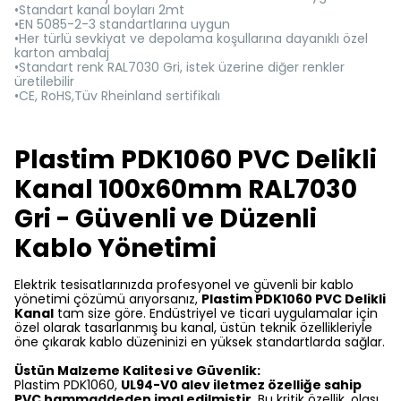
•Standart kanal boyları 2mt
•EN 5085-2-3 standartlarına uygun
•Her türlü sevkiyat ve depolama koşullarına dayanıklı özel
karton ambalaj
•Standart renk RAL7030 Gri, istek üzerine diğer renkler
üretilebilir
•CE, RoHS,Tüv Rheinland sertifikalı
Plastim PDK1060 PVC Delikli
Kanal 100x60mm RAL7030
Gri - Güvenli ve Düzenli
Kablo Yönetimi
Elektrik tesisatlarınızda profesyonel ve güvenli bir kablo
yönetimi çözümü arıyorsanız,
Plastim PDK1060 PVC Delikli
Kanal
tam size göre. Endüstriyel ve ticari uygulamalar için
özel olarak tasarlanmış bu kanal, üstün teknik özellikleriyle
öne çıkarak kablo düzeninizi en yüksek standartlarda sağlar.
Üstün Malzeme Kalitesi ve Güvenlik:
Plastim PDK1060,
UL94-V0 alev iletmez özelliğe sahip
PVC hammaddeden imal edilmiştir
. Bu kritik özellik, olası