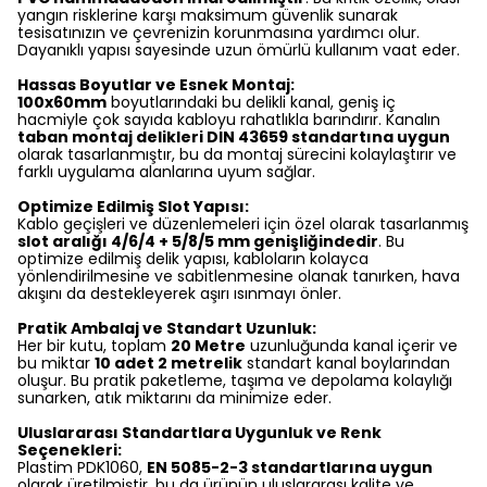
yangın risklerine karşı maksimum güvenlik sunarak
tesisatınızın ve çevrenizin korunmasına yardımcı olur.
Dayanıklı yapısı sayesinde uzun ömürlü kullanım vaat eder.
Hassas Boyutlar ve Esnek Montaj:
100x60mm
boyutlarındaki bu delikli kanal, geniş iç
hacmiyle çok sayıda kabloyu rahatlıkla barındırır. Kanalın
taban montaj delikleri DIN 43659 standartına uygun
olarak tasarlanmıştır, bu da montaj sürecini kolaylaştırır ve
farklı uygulama alanlarına uyum sağlar.
Optimize Edilmiş Slot Yapısı:
Kablo geçişleri ve düzenlemeleri için özel olarak tasarlanmış
slot aralığı 4/6/4 + 5/8/5 mm genişliğindedir
. Bu
optimize edilmiş delik yapısı, kabloların kolayca
yönlendirilmesine ve sabitlenmesine olanak tanırken, hava
akışını da destekleyerek aşırı ısınmayı önler.
Pratik Ambalaj ve Standart Uzunluk:
Her bir kutu, toplam
20 Metre
uzunluğunda kanal içerir ve
bu miktar
10 adet 2 metrelik
standart kanal boylarından
oluşur. Bu pratik paketleme, taşıma ve depolama kolaylığı
sunarken, atık miktarını da minimize eder.
Uluslararası Standartlara Uygunluk ve Renk
Seçenekleri:
Plastim PDK1060,
EN 5085-2-3 standartlarına uygun
olarak üretilmiştir, bu da ürünün uluslararası kalite ve