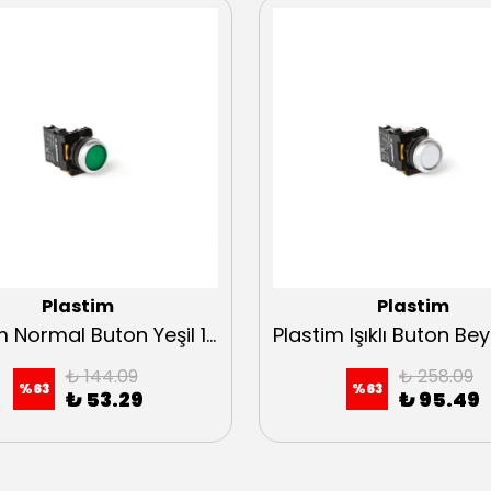
Plastim
Plastim
Plastim Normal Buton Yeşil 1NO
₺ 144.09
₺ 258.09
%
63
%
63
₺ 53.29
₺ 95.49