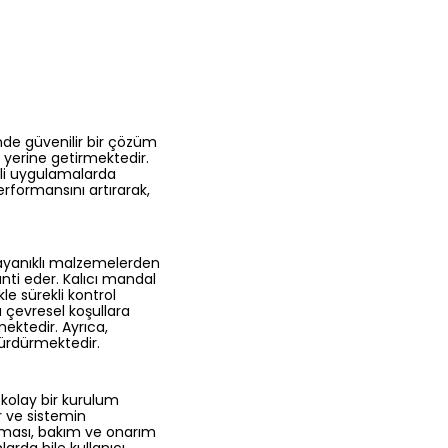
nde güvenilir bir çözüm
de yerine getirmektedir.
tli uygulamalarda
performansını artırarak,
 dayanıklı malzemelerden
anti eder. Kalıcı mandal
le sürekli kontrol
u çevresel koşullara
mektedir. Ayrıca,
ürdürmektedir.
 kolay bir kurulum
r ve sistemin
lmaması, bakım ve onarım