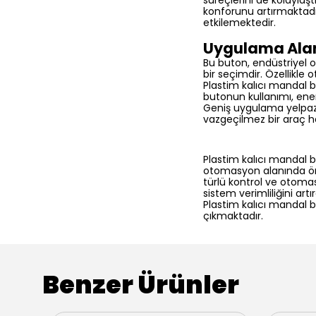
süreçlerini de kolaylaşt
konforunu artırmaktadır.
etkilemektedir.
Uygulama Alan
Bu buton, endüstriyel o
bir seçimdir. Özellikle
Plastim kalıcı mandal but
butonun kullanımı, enerj
Geniş uygulama yelpazes
vazgeçilmez bir araç h
Plastim kalıcı mandal b
otomasyon alanında öne
türlü kontrol ve otomas
sistem verimliliğini ar
Plastim kalıcı mandal 
çıkmaktadır.
Benzer Ürünler