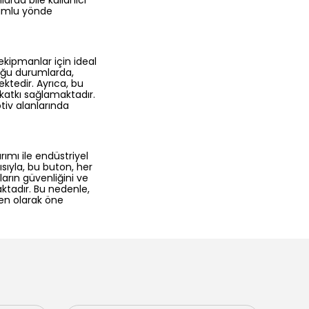
arda bile kullanıcı
olumlu yönde
ekipmanlar için ideal
lduğu durumlarda,
ektedir. Ayrıca, bu
 katkı sağlamaktadır.
tiv alanlarında
rımı ile endüstriyel
sıyla, bu buton, her
arın güvenliğini ve
aktadır. Bu nedenle,
şen olarak öne