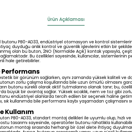
Ürün Açıklaması
al butonu PB0-AD33, endüstriyel otomasyon ve kontrol sistemleri
ihtiyaç duyduğu anlık kontrol ve güvenlik işlevlerini etkin bir şekil
mış olan bu buton, 2NO (Normalde Açık) kontak yapısıyla, çeşi
 sağlamaktadır. Bu özellikleri sayesinde, kullanıcılar, sistemlerinin 
li hale getirebilirler.
e Performans
, estetik bir görünüm sağlarken, aynı zamanda yüksek kaliteli ve
k, butonun zorlu çalışma koşullarında bile uzun ömürlü olmasını gar
rın butonu sürekli olarak aktif tutmalarına olanak tanır; bu, özellik
a büyük bir avantaj sağlar. Yüksek sıcaklık, nem ve toz gibi zorl
butonu endüstriyel alanlarda tercih edilen bir seçenek haline getir
, sık kullanımda bile performans kaybı yaşamadan çalışmasını s
ve Kullanım
uton PB0-AD33, standart montaj delikleri ile uyumlu olup, hızlı ve
 dostu tasarımı sayesinde, operatörler butonu rahatlıkla kullanabili
ir. Butonun montajı sırasında herhangi bir özel alete ihtiyaç duyu