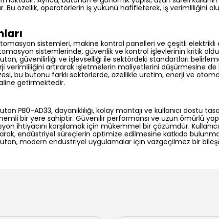
ırmaktadır. Ayrıca, butonun ergonomik yapısı, uzun süreli kullanıml
 Bu özellik, operatörlerin iş yükünü hafifleterek, iş verimliliğini 
ları
tomasyon sistemleri, makine kontrol panelleri ve çeşitli elektrikli 
 otomasyon sistemlerinde, güvenlik ve kontrol işlevlerinin kritik o
on, güvenilirliği ve işlevselliği ile sektördeki standartları belirlem
i verimliliğini artırarak işletmelerin maliyetlerini düşürmesine de
i, bu butonu farklı sektörlerde, özellikle üretim, enerji ve otomo
aline getirmektedir.
uton PB0-AD33, dayanıklılığı, kolay montajı ve kullanıcı dostu tasa
mli bir yere sahiptir. Güvenilir performansı ve uzun ömürlü yapı
yon ihtiyacını karşılamak için mükemmel bir çözümdür. Kullanıcıl
tırarak, endüstriyel süreçlerin optimize edilmesine katkıda bulunm
buton, modern endüstriyel uygulamalar için vazgeçilmez bir bile