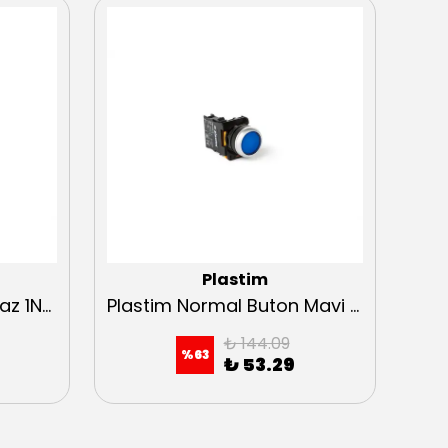
Plastim
Plastim Işıklı Buton Beyaz 1NO LED 220V 22mm
Plastim Normal Buton Mavi 1NO
₺ 144.09
%
63
₺ 53.29