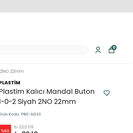
0
ah 2NO 22mm
PLASTİM
Plastim Kalıcı Mandal Buton
1-0-2 Siyah 2NO 22mm
Ürün Kodu
:
PB0-AD33
₺ 222.09
%
63