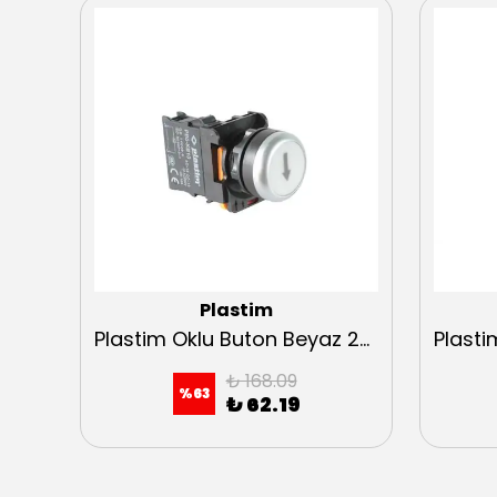
Plastim
Plastim Yaylı Mantar Buton Kırmızı 1NC 22mm
Plastim Oklu Buton Beyaz 22mm
₺ 168.09
%
63
₺ 62.19