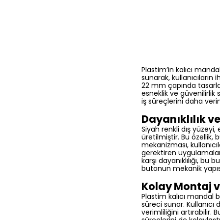
Plastim’in kalıcı mand
sunarak, kullanıcıların 
22 mm çapında tasarlan
esneklik ve güvenilirlik
iş süreçlerini daha verim
Dayanıklılık v
Siyah renkli dış yüzeyi
üretilmiştir. Bu özelli
mekanizması, kullanıcıla
gerektiren uygulamalard
karşı dayanıklılığı, bu 
butonun mekanik yapısı
Kolay Montaj 
Plastim kalıcı mandal b
süreci sunar. Kullanıcı
verimliliğini artırabil