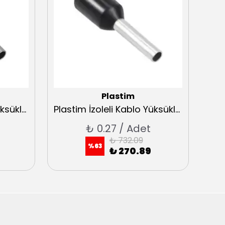
Plastim
Plastim İzoleli Kablo Yüksükleri 2,5 Fransız Normu
Plastim İzoleli Kablo Yüksükleri 1,5 Fransız Normu
₺ 0.27 / Adet
₺ 732.09
%
63
₺ 270.89