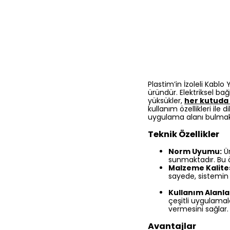
Plastim’in İzoleli Kablo
üründür. Elektriksel ba
yüksükler,
her kutuda
kullanım özellikleri ile
uygulama alanı bulmak
Teknik Özellikler
Norm Uyumu:
Ür
sunmaktadır. Bu öz
Malzeme Kalites
sayede, sistemin 
Kullanım Alanlar
çeşitli uygulamala
vermesini sağlar.
Avantajlar