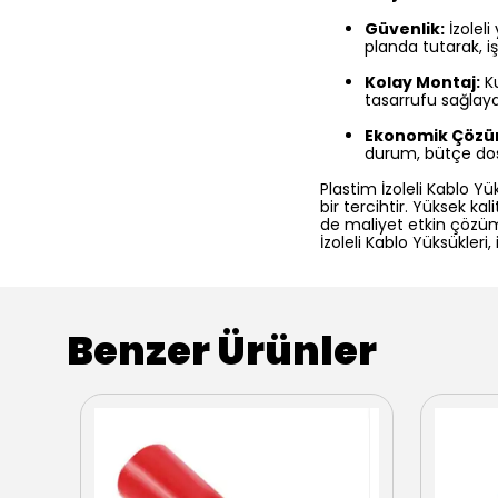
Güvenlik:
İzoleli
planda tutarak, i
Kolay Montaj:
Ku
tasarrufu sağlaya
Ekonomik Çözü
durum, bütçe dost
Plastim İzoleli Kablo Yü
bir tercihtir. Yüksek k
de maliyet etkin çözüml
İzoleli Kablo Yüksükleri
Benzer Ürünler