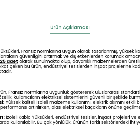
Ürün Açıklaması
 Yüksükleri, Fransız normlarına uygun olarak tasarlanmış, yüksek kali
ğlantıların güvenliğini artırmak ve dış etkenlerden korumak amacıyl
 25 adet
olarak sunulmakta olup, dayanıklı malzemelerden üretil
 dikkat çeken bu ürün, endüstriyel tesislerden inşaat projelerine k
tadır.
ün, Fransız normlarına uygunluk göstererek uluslararası standartla
ellik, kullanıcıların elektriksel sistemlerini güvenli bir şekilde kur
i:
Yüksek kaliteli izoleli malzeme kullanımı, elektrik akımını etkili b
performansı artırılırken, olası elektriksel kaçakların önüne geçilme
ı:
İzoleli Kablo Yüksükleri, endüstriyel tesisler, inşaat projeleri ve el
rda kullanılabilir. Bu çok yönlülük, ürünün farklı sektörlerdeki iht