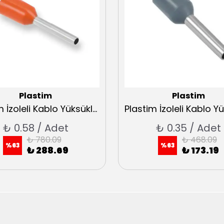
Plastim
Plastim
Plastim İzoleli Kablo Yüksükleri 4 Fransız Normu
₺ 0.58 / Adet
₺ 0.35 / Adet
₺ 780.09
₺ 468.09
%
63
%
63
₺ 288.69
₺ 173.19