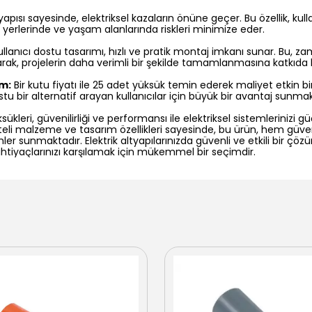
 yapısı sayesinde, elektriksel kazaların önüne geçer. Bu özellik, kull
ş yerlerinde ve yaşam alanlarında riskleri minimize eder.
llanıcı dostu tasarımı, hızlı ve pratik montaj imkanı sunar. Bu, z
rak, projelerin daha verimli bir şekilde tamamlanmasına katkıda 
m:
Bir kutu fiyatı ile 25 adet yüksük temin ederek maliyet etkin b
u bir alternatif arayan kullanıcılar için büyük bir avantaj sunmak
ksükleri, güvenilirliği ve performansı ile elektriksel sistemlerinizi 
aliteli malzeme ve tasarım özellikleri sayesinde, bu ürün, hem güv
er sunmaktadır. Elektrik altyapılarınızda güvenli ve etkili bir çöz
, ihtiyaçlarınızı karşılamak için mükemmel bir seçimdir.