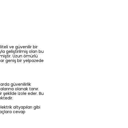
teli ve güvenilir bir
a geliştirilmiş olan bu
miştir. Uzun ömürlü
adar geniş bir yelpazede
rda güvenilirlik
malarına olanak tanır.
ir şekilde izole eder. Bu
ktedir.
ektrik altyapıları gibi
iyaçlara cevap