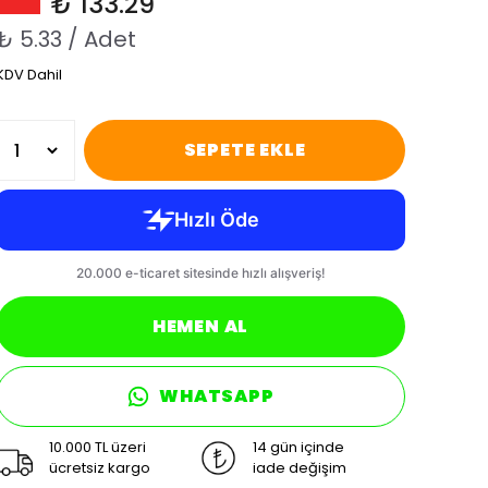
₺ 133.29
₺ 5.33 / Adet
KDV Dahil
SEPETE EKLE
HEMEN AL
WHATSAPP
10.000 TL üzeri
14 gün içinde
ücretsiz kargo
iade değişim