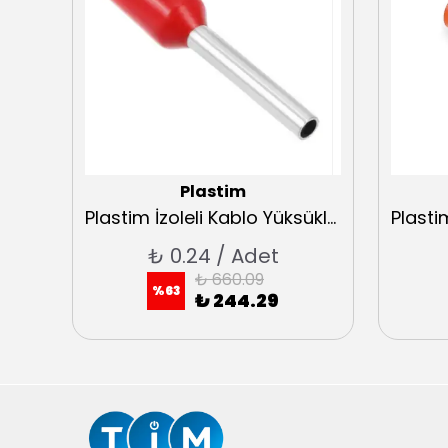
Plastim
Plastim İzoleli Kablo Yüksükleri 0,50 Fransız Normu
Plastim İzoleli Kablo Yüksükleri 1 Fransız Normu
₺ 0.24 / Adet
₺ 660.09
%
63
₺ 244.29