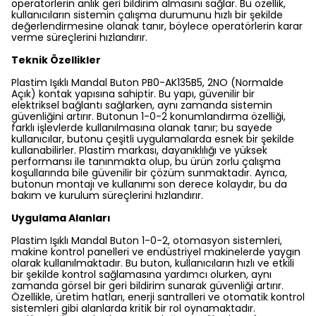
operatörlerin anlık geri bildirim almasını sağlar. Bu özellik,
kullanıcıların sistemin çalışma durumunu hızlı bir şekilde
değerlendirmesine olanak tanır, böylece operatörlerin karar
verme süreçlerini hızlandırır.
Teknik Özellikler
Plastim Işıklı Mandal Buton PB0-AK135B5, 2NO (Normalde
Açık) kontak yapısına sahiptir. Bu yapı, güvenilir bir
elektriksel bağlantı sağlarken, aynı zamanda sistemin
güvenliğini artırır. Butonun 1-0-2 konumlandırma özelliği,
farklı işlevlerde kullanılmasına olanak tanır; bu sayede
kullanıcılar, butonu çeşitli uygulamalarda esnek bir şekilde
kullanabilirler. Plastim markası, dayanıklılığı ve yüksek
performansı ile tanınmakta olup, bu ürün zorlu çalışma
koşullarında bile güvenilir bir çözüm sunmaktadır. Ayrıca,
butonun montajı ve kullanımı son derece kolaydır, bu da
bakım ve kurulum süreçlerini hızlandırır.
Uygulama Alanları
Plastim Işıklı Mandal Buton 1-0-2, otomasyon sistemleri,
makine kontrol panelleri ve endüstriyel makinelerde yaygın
olarak kullanılmaktadır. Bu buton, kullanıcıların hızlı ve etkili
bir şekilde kontrol sağlamasına yardımcı olurken, aynı
zamanda görsel bir geri bildirim sunarak güvenliği artırır.
Özellikle, üretim hatları, enerji santralleri ve otomatik kontrol
sistemleri gibi alanlarda kritik bir rol oynamaktadır.