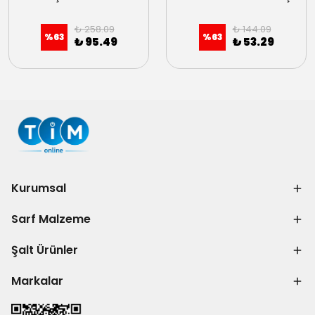
₺ 258.09
₺ 144.09
%
63
%
63
₺ 95.49
₺ 53.29
Kurumsal
Sarf Malzeme
Şalt Ürünler
Markalar