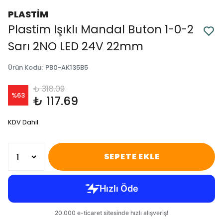
PLASTİM
Plastim Işıklı Mandal Buton 1-0-2
Sarı 2NO LED 24V 22mm
Ürün Kodu
:
PB0-AK135B5
₺ 318.09
%
63
₺ 117.69
KDV Dahil
SEPETE EKLE