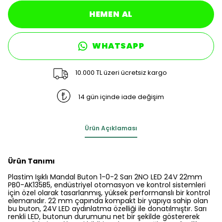
HEMEN AL
WHATSAPP
10.000 TL üzeri ücretsiz kargo
14 gün içinde iade değişim
Ürün Açıklaması
Ürün Tanımı
Plastim Işıklı Mandal Buton 1-0-2 Sarı 2NO LED 24V 22mm
PB0-AK135B5, endüstriyel otomasyon ve kontrol sistemleri
için özel olarak tasarlanmış, yüksek performanslı bir kontrol
elemanıdır. 22 mm çapında kompakt bir yapıya sahip olan
bu buton, 24V LED aydınlatma özelliği ile donatılmıştır. Sarı
renkli LED, butonun durumunu net bir şekilde göstererek