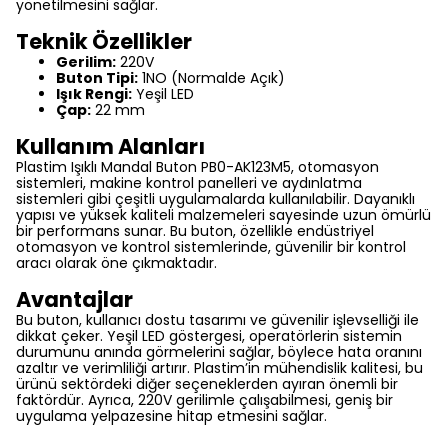
yönetilmesini sağlar.
Teknik Özellikler
Gerilim:
220V
Buton Tipi:
1NO (Normalde Açık)
Işık Rengi:
Yeşil LED
Çap:
22 mm
Kullanım Alanları
Plastim Işıklı Mandal Buton PB0-AK123M5, otomasyon
sistemleri, makine kontrol panelleri ve aydınlatma
sistemleri gibi çeşitli uygulamalarda kullanılabilir. Dayanıklı
yapısı ve yüksek kaliteli malzemeleri sayesinde uzun ömürlü
bir performans sunar. Bu buton, özellikle endüstriyel
otomasyon ve kontrol sistemlerinde, güvenilir bir kontrol
aracı olarak öne çıkmaktadır.
Avantajlar
Bu buton, kullanıcı dostu tasarımı ve güvenilir işlevselliği ile
dikkat çeker. Yeşil LED göstergesi, operatörlerin sistemin
durumunu anında görmelerini sağlar, böylece hata oranını
azaltır ve verimliliği artırır. Plastim’in mühendislik kalitesi, bu
ürünü sektördeki diğer seçeneklerden ayıran önemli bir
faktördür. Ayrıca, 220V gerilimle çalışabilmesi, geniş bir
uygulama yelpazesine hitap etmesini sağlar.