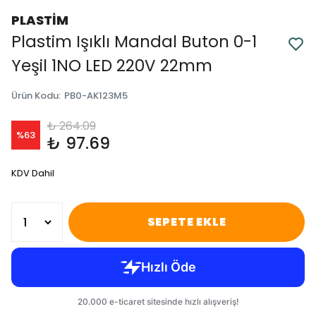
PLASTİM
Plastim Işıklı Mandal Buton 0-1
Yeşil 1NO LED 220V 22mm
Ürün Kodu
:
PB0-AK123M5
₺ 264.09
%
63
₺ 97.69
KDV Dahil
SEPETE EKLE