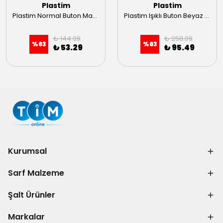
Plastim
Plastim
Plastim Normal Buton Mavi 1NO
Plastim Işıklı Buton Beyaz 1NO LED 24V 22mm
₺ 144.09
₺ 258.09
%
63
%
63
₺ 53.29
₺ 95.49
Kurumsal
Sarf Malzeme
Şalt Ürünler
Markalar