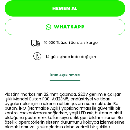
HEMEN AL
WHATSAPP
10.000 TL üzeri ücretsiz kargo
14 gün içinde iade değişim
Ürün Açıklaması
Plastim markasının 22 mm çapında, 220V gerilimle çalışan
Işıklı Mandal Buton PB0-AK123M5, endüstriyel ve ticari
uygulamalar için mükemmel bir çözüm sunmaktadır. Bu
buton, 1NO (Normalde Açık) yapılandırması ile güvenilir bir
kontrol mekanizması sağlarken, yeşil LED ışık, butonun aktif
olduğunu göstererek kullanıcıya anlık geri bildirim sunar. Bu
özellik, operatörlerin sistem durumunu kolayca izlemelerine
olanak tanır ve iş süreçlerinin daha verimli bir şekilde