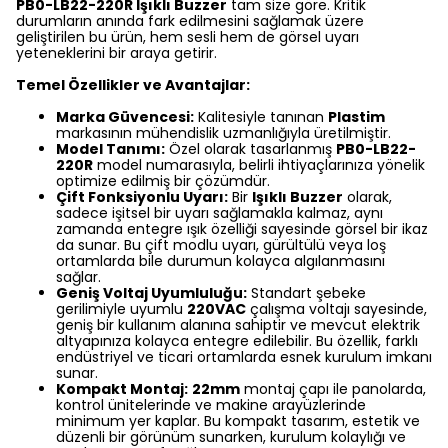
PB0-LB22-220R Işıklı Buzzer
tam size göre. Kritik
durumların anında fark edilmesini sağlamak üzere
geliştirilen bu ürün, hem sesli hem de görsel uyarı
yeteneklerini bir araya getirir.
Temel Özellikler ve Avantajlar:
Marka Güvencesi:
Kalitesiyle tanınan
Plastim
markasının mühendislik uzmanlığıyla üretilmiştir.
Model Tanımı:
Özel olarak tasarlanmış
PB0-LB22-
220R
model numarasıyla, belirli ihtiyaçlarınıza yönelik
optimize edilmiş bir çözümdür.
Çift Fonksiyonlu Uyarı:
Bir
Işıklı Buzzer
olarak,
sadece işitsel bir uyarı sağlamakla kalmaz, aynı
zamanda entegre ışık özelliği sayesinde görsel bir ikaz
da sunar. Bu çift modlu uyarı, gürültülü veya loş
ortamlarda bile durumun kolayca algılanmasını
sağlar.
Geniş Voltaj Uyumluluğu:
Standart şebeke
gerilimiyle uyumlu
220VAC
çalışma voltajı sayesinde,
geniş bir kullanım alanına sahiptir ve mevcut elektrik
altyapınıza kolayca entegre edilebilir. Bu özellik, farklı
endüstriyel ve ticari ortamlarda esnek kurulum imkanı
sunar.
Kompakt Montaj:
22mm
montaj çapı ile panolarda,
kontrol ünitelerinde ve makine arayüzlerinde
minimum yer kaplar. Bu kompakt tasarım, estetik ve
düzenli bir görünüm sunarken, kurulum kolaylığı ve