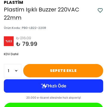
PLASTİM
Plastim Işıklı Buzzer 220VAC
22mm
Ürün Kodu
:
PB0-LB22-220R
₺ 216.09
%
63
₺ 79.99
KDV Dahil
SEPETE EKLE