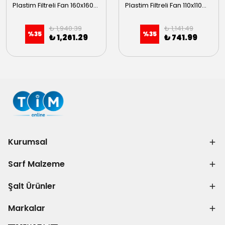
Plastim Filtreli Fan 160x160mm 100m3/h Klemens Bağlantılı
Plastim Filtreli Fan 110x110mm 30m3/h
₺ 1,940.39
₺ 1,141.49
%
35
%
35
₺ 1,261.29
₺ 741.99
Kurumsal
Sarf Malzeme
Şalt Ürünler
Markalar