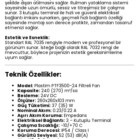
şekilde dışarı atılmasını sağlar. Rulman yataklama sistemi
sayesinde uzun ömürlü, sessiz ve titreşimsiz bir çalışma
sunar. 3 kutuplu terminal ile hızlı ve güvenli elektriksel
bağlantı imkanı sunarken, geçmeli hızlı bağlantı özelliği
sayesinde montajı son derece pratiktir, zamandan tasarruf
etmenizi sağlar.
Estetik ve Esneklik:
Standart RAL 7035 rengiyle modern ve profesyonel bir
görünüm sunar. İsteğe bağlı olarak RAL 7032 rengi de
mevcuttur, böylece projenizin estetik gereksinimlerine
uyum sağlar.
Teknik Özellikler:
Model:
Plastim PTF3500-24 Filtreli Fan
Kapasite:
240 (270) m³/sa
Besleme:
24V DC
Ölçüler:
260x260x103 mm
Güç Tüketimi:
37 (35) W
Nominal Akım:
0.23/0.22 A
Aşırı Akım Koruma:
Empedans
Elektriksel Bağlantı:
3 – Kutuplu Terminal
Çalışma Sıcaklığı:
-10/+70 C
Koruma Derecesi:
IP54 / Class I
Gürültü Seviyesi:
52 (53) dB(A)