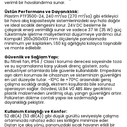
verimli bir havalandırma sunar.
Üstün Performans ve Dayanıklılık:
Plastim PTF3500-24, 240 m³/sa (270 m³/sa) gibi etkileyici
bir hava akış kapasitesiyle sistemlerinizdeki ısıyı hızla dağıtır
ve ideal sıcaklık dengesini korur. 24V DC besleme ile
çalışarak enerji verimliliği sunar ve sadece 37 W (35 W) güç
tüketimiyle işletme maliyetlerinizi düşürmeye yardımcı olur.
Kompakt 260x260x103 mm ölçüleriyle panolarınızda
minimum yer kaplarken, 1.60 kg ağırlığıyla kolayca taşınabilir
ve monte edilebilir.
Güvenlik ve Sağlam Yapı:
Bu filtreli fan, IP54 / Class I koruma derecesi sayesinde toza
ve su sıçramalarına karşı yüksek direnç gösterir, zorlu
endüstriyel ortamlarda bile güvenle kullanılabilir. Empedans
aşırı akım koruması ile cihazınızın ve sisteminizin güvenliğini
en üst düzeyde tutar. -10°C ile +70°C arasındaki geniş
çalışma sıcaklığı aralığı, ekstrem koşullarda bile sorunsuz
operasyon sağlar. Gövdesi, UL94 V0 ABS Alev geciktirici
plastik malzemeden üretilmiş olup, yangın güvenliğini artırır.
Poliüretan dökme contalı yapısı ise sızdırmazlığı ve
dayanıklılığı pekiştirir.
Kullanım Kolaylığı ve Konfor:
52 dB(A) (53 dB(A)) gibi düşük gürültü seviyesiyle çalışma
ortamınızda rahatsız edici ses kirliliğini minimize eder.
Dıştan içe akış yönü, panonuzdaki sıcak havanın etkili bir