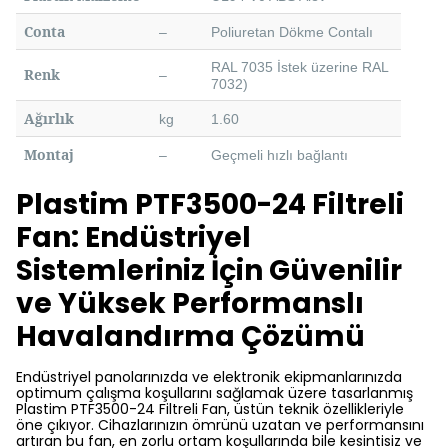
Conta
–
Poliuretan Dökme Contalı
RAL 7035 İstek üzerine RAL
Renk
–
7032)
Ağırlık
kg
1.60
Montaj
–
Geçmeli hızlı bağlantı
Plastim PTF3500-24 Filtreli
Fan: Endüstriyel
Sistemleriniz İçin Güvenilir
ve Yüksek Performanslı
Havalandırma Çözümü
Endüstriyel panolarınızda ve elektronik ekipmanlarınızda
optimum çalışma koşullarını sağlamak üzere tasarlanmış
Plastim PTF3500-24 Filtreli Fan, üstün teknik özellikleriyle
öne çıkıyor. Cihazlarınızın ömrünü uzatan ve performansını
artıran bu fan, en zorlu ortam koşullarında bile kesintisiz ve