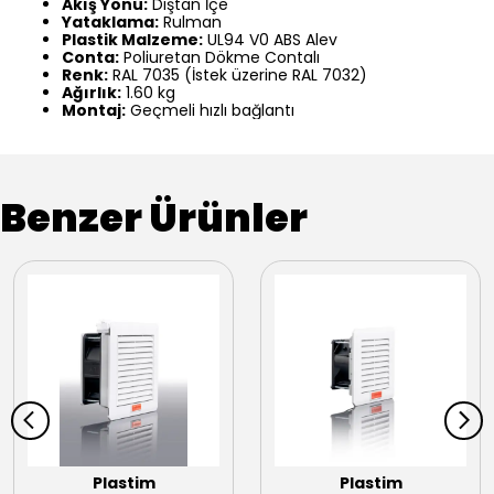
Akış Yönü:
Dıştan İçe
Yataklama:
Rulman
Plastik Malzeme:
UL94 V0 ABS Alev
Conta:
Poliuretan Dökme Contalı
Renk:
RAL 7035 (İstek üzerine RAL 7032)
Ağırlık:
1.60 kg
Montaj:
Geçmeli hızlı bağlantı
Benzer Ürünler
Plastim
Plastim