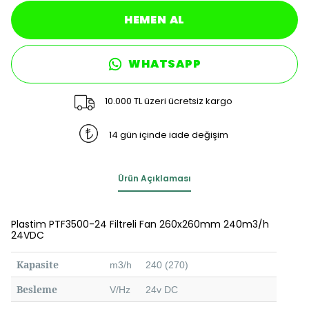
HEMEN AL
WHATSAPP
10.000 TL üzeri ücretsiz kargo
14 gün içinde iade değişim
Ürün Açıklaması
Plastim PTF3500-24 Filtreli Fan 260x260mm 240m3/h
24VDC
Kapasite
m3/h
240 (270)
Besleme
V/Hz
24v DC