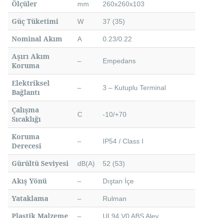
Ölçüler
mm
260x260x103
Güç Tüketimi
W
37 (35)
Nominal Akım
A
0.23/0.22
Aşırı Akım
–
Empedans
Koruma
Elektriksel
–
3 – Kutuplu Terminal
Bağlantı
Çalışma
C
-10/+70
Sıcaklığı
Koruma
–
IP54 / Class I
Derecesi
Gürültü Seviyesi
dB(A)
52 (53)
Akış Yönü
–
Dıştan İçe
Yataklama
–
Rulman
Plastik Malzeme
–
UL94 V0 ABS Alev