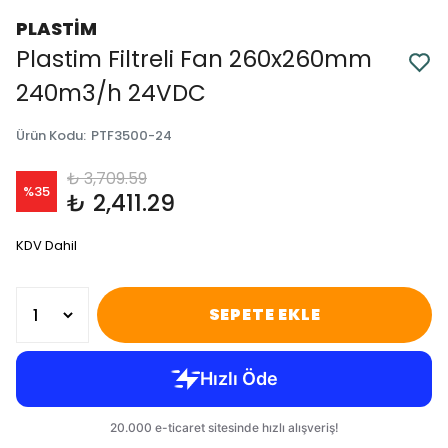
PLASTİM
Plastim Filtreli Fan 260x260mm
240m3/h 24VDC
Ürün Kodu
:
PTF3500-24
₺ 3,709.59
%
35
₺ 2,411.29
KDV Dahil
SEPETE EKLE