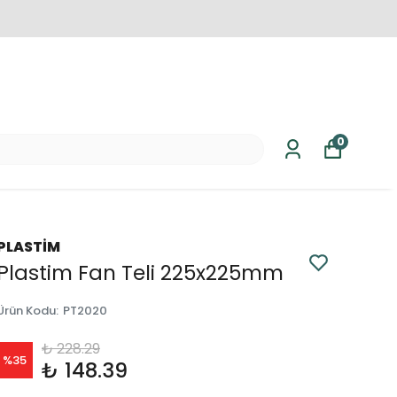
0
PLASTİM
Plastim Fan Teli 225x225mm
Ürün Kodu
:
PT2020
₺ 228.29
%
35
₺ 148.39