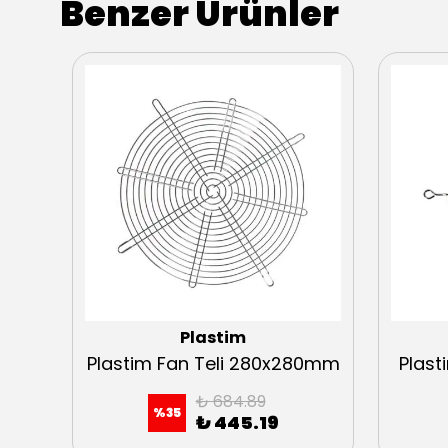
Benzer Ürünler
Plastim
0mm
Plastim Fan Teli 280x280mm
Plast
₺ 684.89
%
35
₺ 445.19