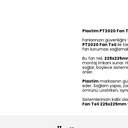
Plastim PT2020 Fan 
Fanlarınızın güvenliği
PT2020 Fan Teli
ile ta
fan koruması sağlamak iç
Bu fan teli,
225x225m
montaj imkanı sunar. 
sağlar, böylece sistemin
önler.
Plastim
markasının gü
eder. Sağlam yapısı, zor
ömrünü uzatırken, aynı
Sistemlerinizin kalbi o
Fan Teli 225x225mm