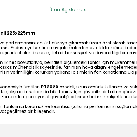
Ürün Açıklaması
Teli 225x225mm
ni ve performansını en üst düzeye çıkarmak üzere özel olarak tas
nışın. Endüstriyel ve ticari uygulamalardan ev elektroniğine kada
in ideal olan bu ürün, teknik hassasiyet ve dayanıklılığı bir araya
m
’lik net boyutlarıyla, belirtilen ölçülerdeki fanlar için mükemme
Hassas mühendislik sayesinde, fanınızın hava akışını engelle
izin verimliliğini korurken yabancı cisimlerin fan kanatlarına ulaşm
vencesiyle üretilen
PT2020
modeli, uzun ömürlü kullanım ve yü
lu çalışma koşullarında bile fanınız için güvenilir bir kalkan görevi 
 zamanda operasyonel güvenliği artırır ve bakım maliyetlerini d
lan fanlarınızı korumak ve kesintisiz çalışma performansı sağlamak
vazgeçilmez bir bileşendir.