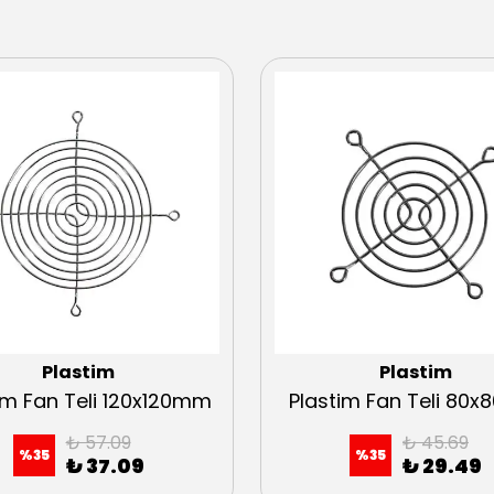
Plastim
Plastim
im Fan Teli 120x120mm
Plastim Fan Teli 80
₺ 57.09
₺ 45.69
%
35
%
35
₺ 37.09
₺ 29.49