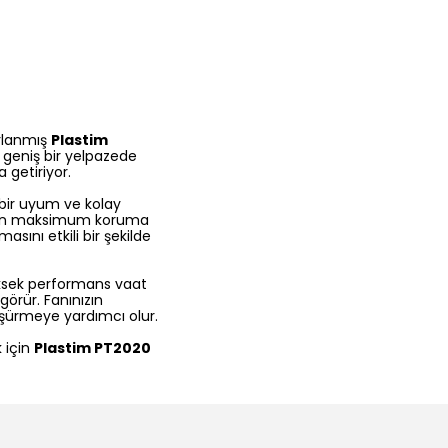
arlanmış
Plastim
r geniş bir yelpazede
 getiriyor.
l bir uyum ve kolay
meden maksimum koruma
asını etkili bir şekilde
ksek performans vaat
görür. Fanınızın
üşürmeye yardımcı olur.
 için
Plastim PT2020