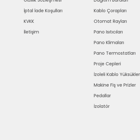
Gizlilik Sözleşmesi
Dağıtım Baraları
İptal İade Koşulları
Kablo Çorapları
KVKK
Otomat Rayları
İletişim
Pano Isıtıcıları
Pano Klimaları
Pano Termostatları
Proje Cepleri
İzoleli Kablo Yüksükler
Makine Fiş ve Prizler
Pedallar
İzolatör