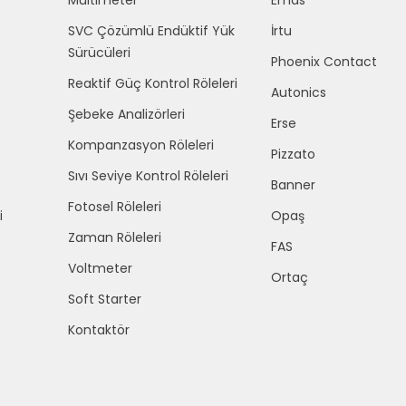
Multimeter
Emas
SVC Çözümlü Endüktif Yük
İrtu
Sürücüleri
Phoenix Contact
Reaktif Güç Kontrol Röleleri
Autonics
Şebeke Analizörleri
Erse
Kompanzasyon Röleleri
Pizzato
Sıvı Seviye Kontrol Röleleri
Banner
Fotosel Röleleri
i
Opaş
Zaman Röleleri
FAS
Voltmeter
Ortaç
Soft Starter
Kontaktör