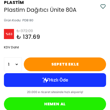
PLASTİM
Plastim Dağıtıcı Ünite 80A
Ürün Kodu
:
PDB 80
₺ 372.09
%
63
₺ 137.69
KDV Dahil
SEPETE EKLE
HEMEN AL