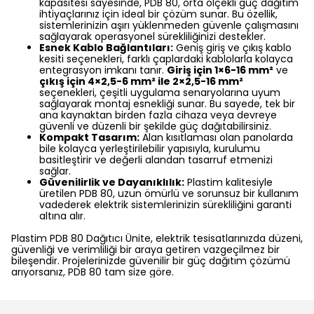
kapasitesi sayesinde, PDB 80, orta ölçekli güç dağıtım
ihtiyaçlarınız için ideal bir çözüm sunar. Bu özellik,
sistemlerinizin aşırı yüklenmeden güvenle çalışmasını
sağlayarak operasyonel sürekliliğinizi destekler.
Esnek Kablo Bağlantıları:
Geniş giriş ve çıkış kablo
kesiti seçenekleri, farklı çaplardaki kablolarla kolayca
entegrasyon imkanı tanır.
Giriş için 1×6-16 mm²
ve
çıkış için 4×2,5-6 mm² ile 2×2,5-16 mm²
seçenekleri, çeşitli uygulama senaryolarına uyum
sağlayarak montaj esnekliği sunar. Bu sayede, tek bir
ana kaynaktan birden fazla cihaza veya devreye
güvenli ve düzenli bir şekilde güç dağıtabilirsiniz.
Kompakt Tasarım:
Alan kısıtlaması olan panolarda
bile kolayca yerleştirilebilir yapısıyla, kurulumu
basitleştirir ve değerli alandan tasarruf etmenizi
sağlar.
Güvenilirlik ve Dayanıklılık:
Plastim kalitesiyle
üretilen PDB 80, uzun ömürlü ve sorunsuz bir kullanım
vadederek elektrik sistemlerinizin sürekliliğini garanti
altına alır.
Plastim PDB 80 Dağıtıcı Ünite, elektrik tesisatlarınızda düzeni,
güvenliği ve verimliliği bir araya getiren vazgeçilmez bir
bileşendir. Projelerinizde güvenilir bir güç dağıtım çözümü
arıyorsanız, PDB 80 tam size göre.