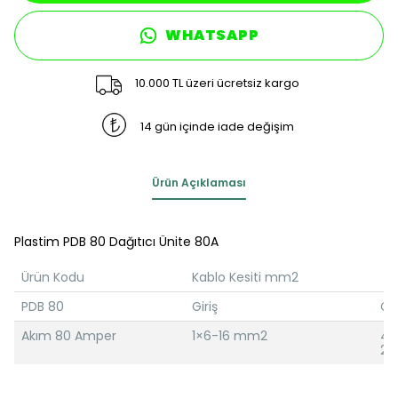
WHATSAPP
10.000 TL üzeri ücretsiz kargo
14 gün içinde iade değişim
Ürün Açıklaması
Plastim PDB 80 Dağıtıcı Ünite 80A
Ürün Kodu
Kablo Kesiti mm2
PDB 80
Giriş
Çık
Akım 80 Amper
1×6-16 mm2
4×
2×