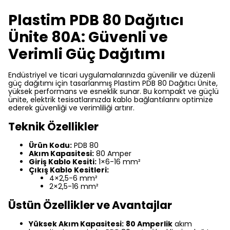
Plastim PDB 80 Dağıtıcı
Ünite 80A: Güvenli ve
Verimli Güç Dağıtımı
Endüstriyel ve ticari uygulamalarınızda güvenilir ve düzenli
güç dağıtımı için tasarlanmış Plastim PDB 80 Dağıtıcı Ünite,
yüksek performans ve esneklik sunar. Bu kompakt ve güçlü
ünite, elektrik tesisatlarınızda kablo bağlantılarını optimize
ederek güvenliği ve verimliliği artırır.
Teknik Özellikler
Ürün Kodu:
PDB 80
Akım Kapasitesi:
80 Amper
Giriş Kablo Kesiti:
1×6-16 mm²
Çıkış Kablo Kesitleri:
4×2,5-6 mm²
2×2,5-16 mm²
Üstün Özellikler ve Avantajlar
Yüksek Akım Kapasitesi:
80 Amperlik
akım