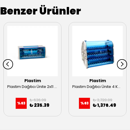
Benzer Ürünler
Plastim
Plastim
Plastim Dağıtıcı Ünite 2x11 125A
Plastim Dağıtıcı Ünite 4 KUTUP 160A
₺ 636.09
₺ 3,720.09
%
63
%
63
₺ 235.39
₺ 1,376.49