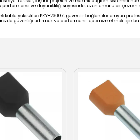
üstriyel tesisler, inşaat projeleri ve elektrik dağıtım sistemlerind
k performansı ve dayanıklılığı sayesinde, uzun ömürlü bir çözüm 
zoleli kablo yüksükleri PKY-23007, güvenilir bağlantılar arayan profes
satınızda güvenliği artırmak ve performansı optimize etmek için bu 