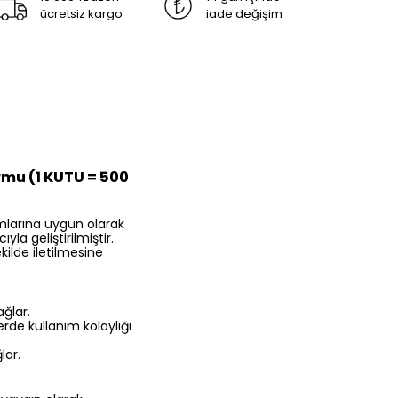
ücretsiz kargo
iade değişim
ormu (1 KUTU = 500
ormlarına uygun olarak
la geliştirilmiştir.
kilde iletilmesine
ğlar.
de kullanım kolaylığı
lar.