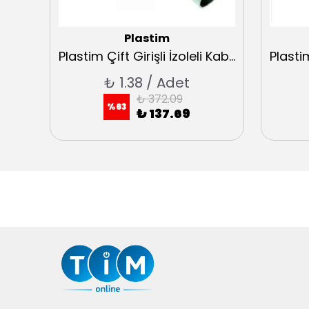
Plastim
Plastim Çift Girişli İzoleli Kablo Yüksükleri 2x2,5 Fransız Normu
Plastim Çift Girişli İzoleli Kablo Yüksükleri 2x6 Fransız Normu
₺ 1.38 / Adet
₺ 372.09
%
63
₺ 137.69