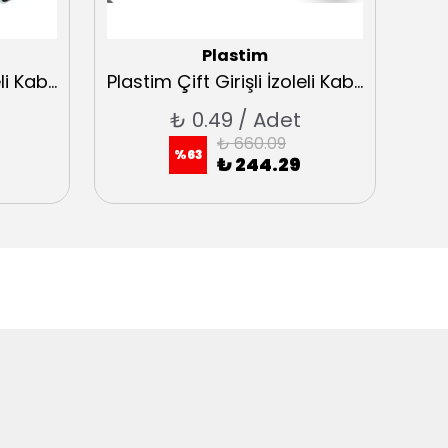
Plastim
Plastim Çift Girişli İzoleli Kablo Yüksükleri 2x4 Fransız Normu
Plastim Çift Girişli İzoleli Kablo Yüksükleri 2x1 Fransız Normu
₺ 0.49 / Adet
₺ 660.09
%
63
₺ 244.29