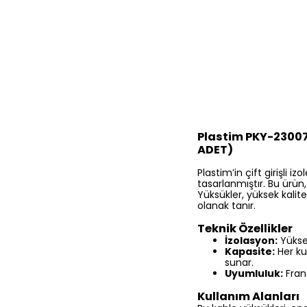
Plastim PKY-23007 Ç
ADET)
Plastim’in çift girişli 
tasarlanmıştır. Bu ürün,
Yüksükler, yüksek kalite
olanak tanır.
Teknik Özellikler
İzolasyon:
Yüksek
Kapasite:
Her ku
sunar.
Uyumluluk:
Frans
Kullanım Alanları