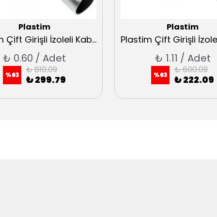
Plastim
Plastim
Plastim Çift Girişli İzoleli Kablo Yüksükleri 2x1,5 Fransız Normu
₺ 0.60 / Adet
₺ 1.11 / Adet
₺ 810.09
₺ 600.09
%
63
%
63
₺ 299.79
₺ 222.09