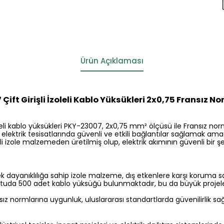
Ürün Açıklaması
ift Girişli İzoleli Kablo Yüksükleri 2x0,75 Fransız N
izoleli kablo yüksükleri PKY-23007, 2x0,75 mm² ölçüsü ile Fransız n
 elektrik tesisatlarında güvenli ve etkili bağlantılar sağlamak amacıy
li izole malzemeden üretilmiş olup, elektrik akımının güvenli bir şe
 dayanıklılığa sahip izole malzeme, dış etkenlere karşı koruma sa
tuda 500 adet kablo yüksüğü bulunmaktadır, bu da büyük projeler
ız normlarına uygunluk, uluslararası standartlarda güvenilirlik sağ