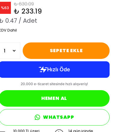
₺ 630.09
%
63
₺ 233.19
₺ 0.47 / Adet
KDV Dahil
SEPETE EKLE
HEMEN AL
WHATSAPP
10.000 TL üzeri
14 gün içinde