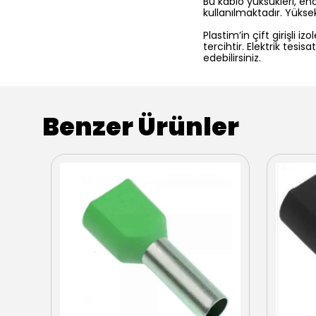
Bu kablo yüksükleri, end
kullanılmaktadır. Yükse
Plastim’in çift girişli i
tercihtir. Elektrik tesi
edebilirsiniz.
Benzer Ürünler