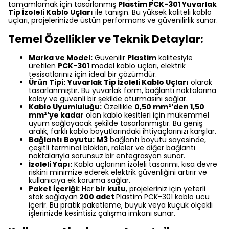
tamamlamak için tasarlanmış
Plastim PCK-301 Yuvarlak
Tip İzoleli Kablo Uçları
ile tanışın. Bu yüksek kaliteli kablo
uçları, projelerinizde üstün performans ve güvenilirlik sunar.
Temel Özellikler ve Teknik Detaylar:
Marka ve Model:
Güvenilir
Plastim
kalitesiyle
üretilen
PCK-301
model kablo uçları, elektrik
tesisatlarınız için ideal bir çözümdür.
Ürün Tipi:
Yuvarlak Tip İzoleli Kablo Uçları
olarak
tasarlanmıştır. Bu yuvarlak form, bağlantı noktalarına
kolay ve güvenli bir şekilde oturmasını sağlar.
Kablo Uyumluluğu:
Özellikle
0,50 mm²’den 1,50
mm²’ye kadar
olan kablo kesitleri için mükemmel
uyum sağlayacak şekilde tasarlanmıştır. Bu geniş
aralık, farklı kablo boyutlarındaki ihtiyaçlarınızı karşılar.
Bağlantı Boyutu:
M3
bağlantı boyutu sayesinde,
çeşitli terminal blokları, röleler ve diğer bağlantı
noktalarıyla sorunsuz bir entegrasyon sunar.
İzoleli Yapı:
Kablo uçlarının izoleli tasarımı, kısa devre
riskini minimize ederek elektrik güvenliğini artırır ve
kullanıcıya ek koruma sağlar.
Paket İçeriği:
Her
bir kutu
, projeleriniz için yeterli
stok sağlayan
200 adet
Plastim PCK-301 kablo ucu
içerir. Bu pratik paketleme, büyük veya küçük ölçekli
işlerinizde kesintisiz çalışma imkanı sunar.