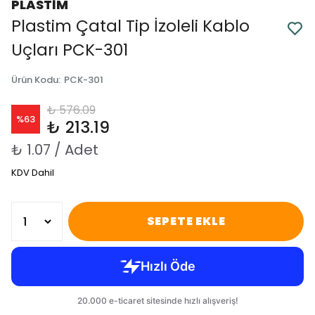
PLASTİM
Plastim Çatal Tip İzoleli Kablo
Uçları PCK-301
Ürün Kodu
:
PCK-301
₺ 576.09
%
63
₺ 213.19
₺ 1.07 / Adet
KDV Dahil
SEPETE EKLE