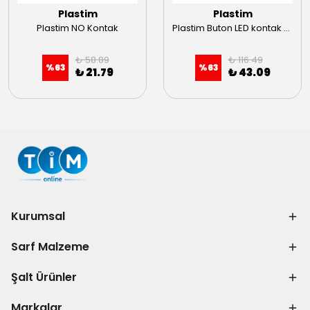
Plastim
Plastim
Plastim NO Kontak
Plastim Buton LED kontak 24VAC-DC Sarı
₺ 58.89
₺ 116.49
%
63
%
63
₺ 21.79
₺ 43.09
Kurumsal
Sarf Malzeme
Şalt Ürünler
Markalar