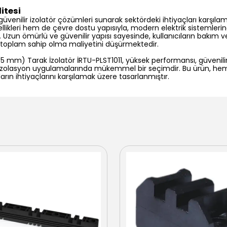
itesi
e güvenilir izolatör çözümleri sunarak sektördeki ihtiyaçları karşılam
ellikleri hem de çevre dostu yapısıyla, modern elektrik sistemler
r. Uzun ömürlü ve güvenilir yapısı sayesinde, kullanıcıların bakım 
, toplam sahip olma maliyetini düşürmektedir.
 (5 mm) Tarak İzolatör İRTU-PLST1011, yüksek performansı, güvenili
iksel izolasyon uygulamalarında mükemmel bir seçimdir. Bu ürün, h
ların ihtiyaçlarını karşılamak üzere tasarlanmıştır.