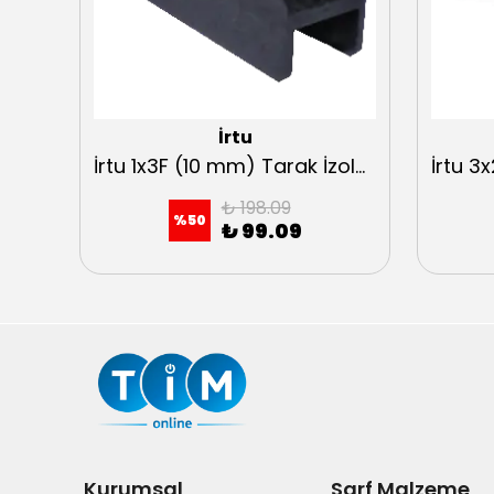
İrtu
İrtu 4x1F (10mm) - 4x2F (5mm) Tarak İzolatör
İrtu 1x3F (10 mm) Tarak İzolatör H:9,50mm
₺ 198.09
%
50
₺ 99.09
Kurumsal
Sarf Malzeme