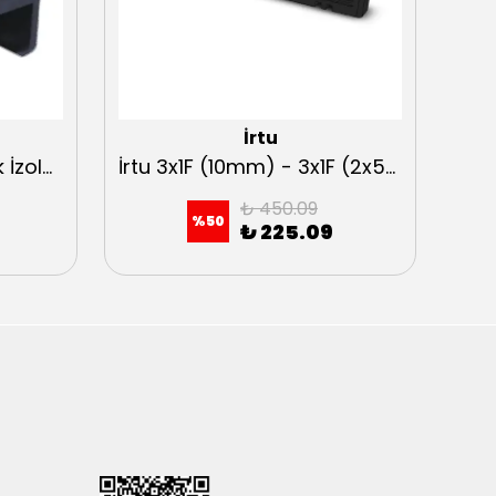
İrtu
İrtu 1x2F (10 mm) Tarak İzolatör H:9,50
İrtu 3x1F (10mm) - 3x1F (2x5mm) Tarak İzolatör (4 TİJ)
₺ 450.09
%
50
₺ 225.09