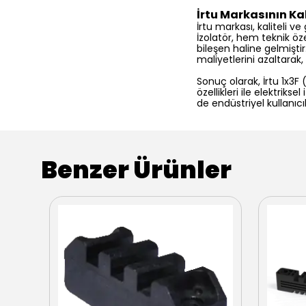
İrtu Markasının Kal
İrtu markası, kaliteli v
İzolatör, hem teknik öz
bileşen haline gelmişti
maliyetlerini azaltarak
Sonuç olarak, İrtu 1x3F
özellikleri ile elektr
de endüstriyel kullanıcı
Benzer Ürünler