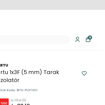
0
İRTU
İrtu 1x3F (5 mm) Tarak
İzolatör
Ürün Kodu
:
İRTU-PLST1011
₺ 164.29
%
50