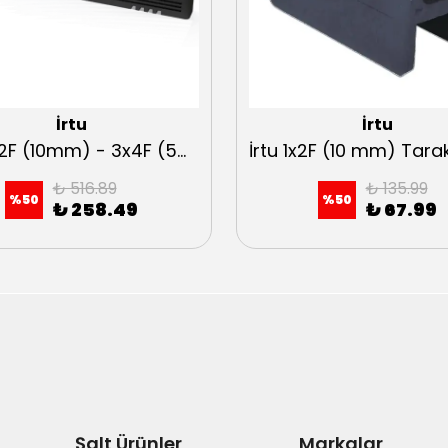
İrtu
İrtu
İrtu 3x2F (10mm) - 3x4F (5mm) Tarak İzolatör
₺ 516.89
₺ 135.99
%
50
%
50
₺ 258.49
₺ 67.99
Şalt Ürünler
Markalar