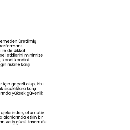
lzemeden üretilmiş
r performans
 ile de dikkat
sel etkilerini minimize
, kendi kendini
ın riskine karşı
için geçerli olup, İrtu
 sıcaklıklara karşı
larında yüksek güvenlik
 projelerinden, otomotiv
a alanlarında etkin bir
aman ve iş gücü tasarrufu