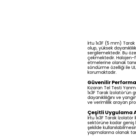
İrtu 1x3F (5 mm) Tarak
olup, yüksek dayanıklıl
sergilemektedir. Bu öze
çekmektedir. Halojen-fre
etmelerine olanak tanır
söndürme özelliği ile U
korumaktadır.
Güvenilir Performa
Kızaran Tel Testi Yanma
1x3F Tarak İzolatör’ün g
dayanıklılığını ve yang
ve verimlilik arayan pro
Çeşitli Uygulama A
İrtu 1x3F Tarak İzolatör
sektörüne kadar geniş b
şekilde kullanılabilmesi
yapmalarına olanak tan