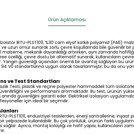
Ürün Açıklaması
 İzolatör İRTU-PLST1011, %30 cam elyaf katkılı polyamid (PA6) ma
ık ve uzun ömür sunarak zorlu çevre koşullarında bile güvenilir bi
l malzeme, mekanik dayanıklılığı artırırken, aynı zamanda hafifliği
e özelliği, çevre dostu bir alternatif sunarak, kullanıcıların çevre
. Yangın güvenliği açısından önemli bir avantaj sağlayan bu ürün
L 94 V0 standartlarına uygun olarak tasarlanmıştır; bu da onu yang
ns ve Test Standartları
zlık Testi, plastik ve reçine polyester hammaddeli tüm izolatörler 
üvenilirliğini ve performansını artırmaktadır. Bu test, ürünün yüksek
ın anında güvenliğini garanti eder. Elektriksel izolasyon uygulama
fesyoneller için ideal bir seçimdir.
lanları
 İRTU-PLST1011, endüstriyel tesislerden, enerji santrallerine, inşaat
ir yelpazede kullanılabilir. Bu çok yönlülük, ürünün farklı uygulam
ni sağlar. Ayrıca, montaj kolaylığı ve hafif yapısı, kullanıcıların z
ır.