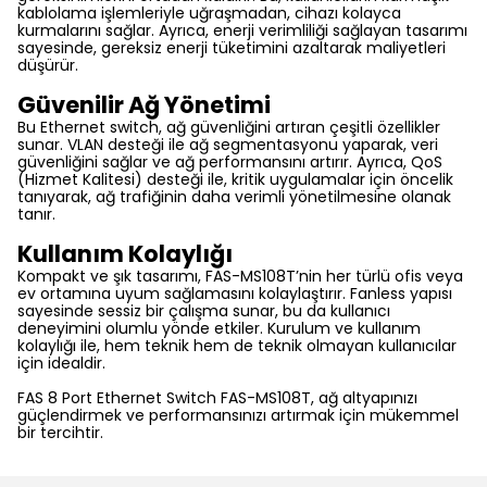
kablolama işlemleriyle uğraşmadan, cihazı kolayca
kurmalarını sağlar. Ayrıca, enerji verimliliği sağlayan tasarımı
sayesinde, gereksiz enerji tüketimini azaltarak maliyetleri
düşürür.
Güvenilir Ağ Yönetimi
Bu Ethernet switch, ağ güvenliğini artıran çeşitli özellikler
sunar. VLAN desteği ile ağ segmentasyonu yaparak, veri
güvenliğini sağlar ve ağ performansını artırır. Ayrıca, QoS
(Hizmet Kalitesi) desteği ile, kritik uygulamalar için öncelik
tanıyarak, ağ trafiğinin daha verimli yönetilmesine olanak
tanır.
Kullanım Kolaylığı
Kompakt ve şık tasarımı, FAS-MS108T’nin her türlü ofis veya
ev ortamına uyum sağlamasını kolaylaştırır. Fanless yapısı
sayesinde sessiz bir çalışma sunar, bu da kullanıcı
deneyimini olumlu yönde etkiler. Kurulum ve kullanım
kolaylığı ile, hem teknik hem de teknik olmayan kullanıcılar
için idealdir.
FAS 8 Port Ethernet Switch FAS-MS108T, ağ altyapınızı
güçlendirmek ve performansınızı artırmak için mükemmel
bir tercihtir.