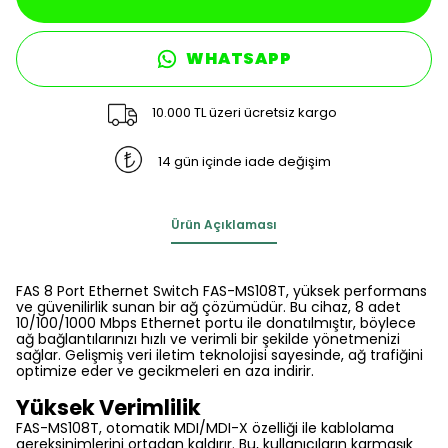
WHATSAPP
10.000 TL üzeri ücretsiz kargo
14 gün içinde iade değişim
Ürün Açıklaması
FAS 8 Port Ethernet Switch FAS-MS108T, yüksek performans
ve güvenilirlik sunan bir ağ çözümüdür. Bu cihaz, 8 adet
10/100/1000 Mbps Ethernet portu ile donatılmıştır, böylece
ağ bağlantılarınızı hızlı ve verimli bir şekilde yönetmenizi
sağlar. Gelişmiş veri iletim teknolojisi sayesinde, ağ trafiğini
optimize eder ve gecikmeleri en aza indirir.
Yüksek Verimlilik
FAS-MS108T, otomatik MDI/MDI-X özelliği ile kablolama
gereksinimlerini ortadan kaldırır. Bu, kullanıcıların karmaşık