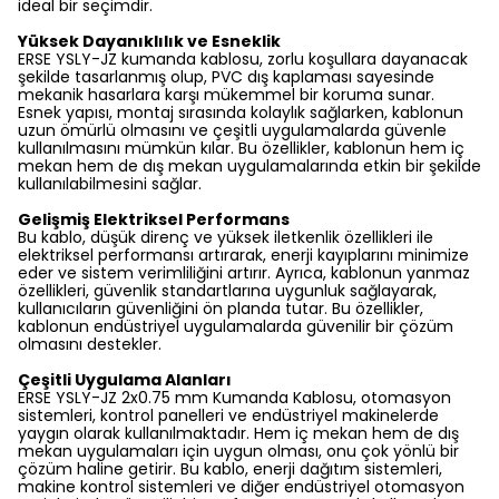
ideal bir seçimdir.
Yüksek Dayanıklılık ve Esneklik
ERSE YSLY-JZ kumanda kablosu, zorlu koşullara dayanacak
şekilde tasarlanmış olup, PVC dış kaplaması sayesinde
mekanik hasarlara karşı mükemmel bir koruma sunar.
Esnek yapısı, montaj sırasında kolaylık sağlarken, kablonun
uzun ömürlü olmasını ve çeşitli uygulamalarda güvenle
kullanılmasını mümkün kılar. Bu özellikler, kablonun hem iç
mekan hem de dış mekan uygulamalarında etkin bir şekilde
kullanılabilmesini sağlar.
Gelişmiş Elektriksel Performans
Bu kablo, düşük direnç ve yüksek iletkenlik özellikleri ile
elektriksel performansı artırarak, enerji kayıplarını minimize
eder ve sistem verimliliğini artırır. Ayrıca, kablonun yanmaz
özellikleri, güvenlik standartlarına uygunluk sağlayarak,
kullanıcıların güvenliğini ön planda tutar. Bu özellikler,
kablonun endüstriyel uygulamalarda güvenilir bir çözüm
olmasını destekler.
Çeşitli Uygulama Alanları
ERSE YSLY-JZ 2x0.75 mm Kumanda Kablosu, otomasyon
sistemleri, kontrol panelleri ve endüstriyel makinelerde
yaygın olarak kullanılmaktadır. Hem iç mekan hem de dış
mekan uygulamaları için uygun olması, onu çok yönlü bir
çözüm haline getirir. Bu kablo, enerji dağıtım sistemleri,
makine kontrol sistemleri ve diğer endüstriyel otomasyon