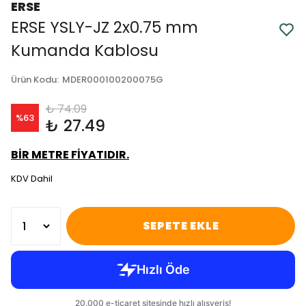
ERSE
ERSE YSLY-JZ 2x0.75 mm
Kumanda Kablosu
Ürün Kodu
:
MDER000100200075G
₺ 74.09
%
63
₺ 27.49
BİR METRE FİYATIDIR.
KDV Dahil
SEPETE EKLE