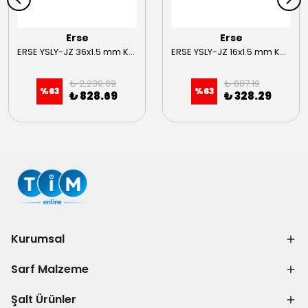
Erse
Erse
ERSE YSLY-JZ 36x1.5 mm Kumanda Kablosu
ERSE YSLY-JZ 16x1.5 mm Kumanda Kablosu
₺ 2,239.69
₺ 887.19
%
63
%
63
₺ 828.69
₺ 328.29
Kurumsal
Sarf Malzeme
Şalt Ürünler