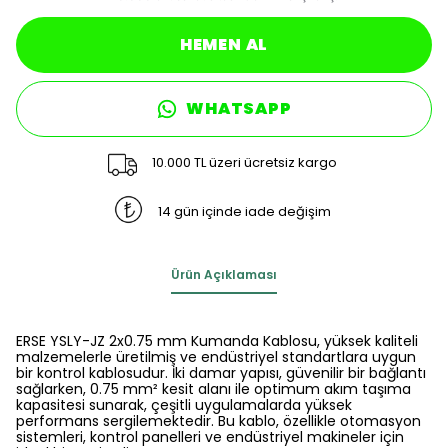
HEMEN AL
WHATSAPP
10.000 TL üzeri ücretsiz kargo
14 gün içinde iade değişim
Ürün Açıklaması
ERSE YSLY-JZ 2x0.75 mm Kumanda Kablosu, yüksek kaliteli
malzemelerle üretilmiş ve endüstriyel standartlara uygun
bir kontrol kablosudur. İki damar yapısı, güvenilir bir bağlantı
sağlarken, 0.75 mm² kesit alanı ile optimum akım taşıma
kapasitesi sunarak, çeşitli uygulamalarda yüksek
performans sergilemektedir. Bu kablo, özellikle otomasyon
sistemleri, kontrol panelleri ve endüstriyel makineler için