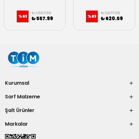
₺ 1,507.99
₺ 1,677.09
%
63
%
63
₺ 557.99
₺ 620.59
Kurumsal
Sarf Malzeme
Şalt Ürünler
Markalar