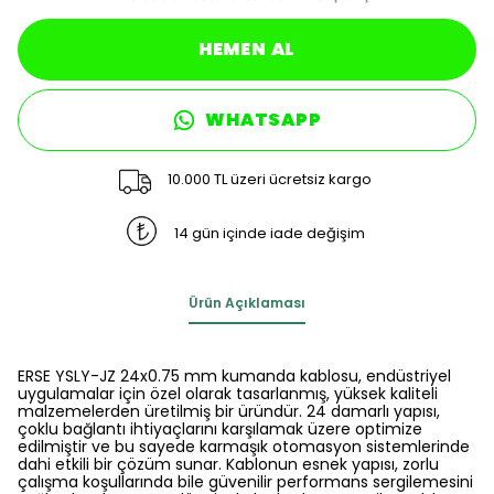
HEMEN AL
WHATSAPP
10.000 TL üzeri ücretsiz kargo
14 gün içinde iade değişim
Ürün Açıklaması
ERSE YSLY-JZ 24x0.75 mm kumanda kablosu, endüstriyel
uygulamalar için özel olarak tasarlanmış, yüksek kaliteli
malzemelerden üretilmiş bir üründür. 24 damarlı yapısı,
çoklu bağlantı ihtiyaçlarını karşılamak üzere optimize
edilmiştir ve bu sayede karmaşık otomasyon sistemlerinde
dahi etkili bir çözüm sunar. Kablonun esnek yapısı, zorlu
çalışma koşullarında bile güvenilir performans sergilemesini