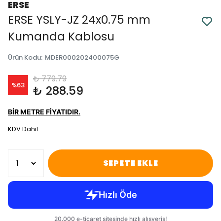
ERSE
ERSE YSLY-JZ 24x0.75 mm
Kumanda Kablosu
Ürün Kodu
:
MDER000202400075G
₺ 779.79
%
63
₺ 288.59
BİR METRE FİYATIDIR.
KDV Dahil
SEPETE EKLE