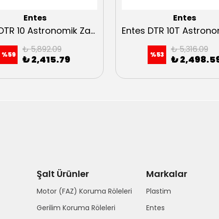
Entes
Entes
Entes DTR 10 Astronomik Zaman Rölesi
₺ 5,892.09
₺ 5,316.09
%
59
%
53
₺ 2,415.79
₺ 2,498.5
Şalt Ürünler
Markalar
Motor (FAZ) Koruma Röleleri
Plastim
Gerilim Koruma Röleleri
Entes