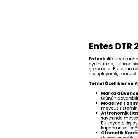
Entes DTR 
Entes
kalitesi ve mühe
aydınlatma, sulama sist
çözümdür. Bu üstün ci
hesaplayarak, manuel aya
Temel Özellikler ve A
Marka Güvence
ürünün dayanıklı
Model ve Tanıml
mevcut sisteminiz
Astronomik Has
sayesinde mevsims
Bu sayede, dış a
kapanmasını sağla
Otomatik Kontr
duyarlı bir şekilde