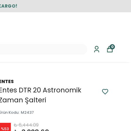
0
ENTES
Entes DTR 20 Astronomik
Zaman Şalteri
Ürün Kodu
:
M2437
₺ 6,444.09
%
53