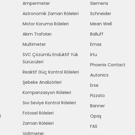
Ampermeter
Siemens
Astronomik Zaman Röleleri
Schneider
Motor Koruma Röleleri
Mean Well
Akım Trafoları
Balluff
Multimeter
Emas
SVC Çözümlü Endüktif Yük
İrtu
Sürücüleri
Phoenix Contact
Reaktif Güç Kontrol Röleleri
Autonics
Şebeke Analizörleri
Erse
Kompanzasyon Röleleri
Pizzato
Sıvı Seviye Kontrol Röleleri
Banner
Fotosel Röleleri
i
Opaş
Zaman Röleleri
FAS
Voltmeter