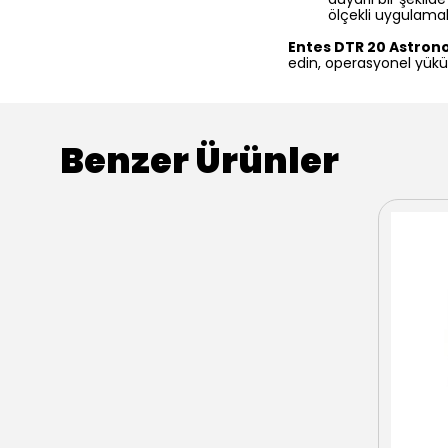
ölçekli uygulamal
Entes DTR 20 Astron
edin, operasyonel yükün
Benzer Ürünler