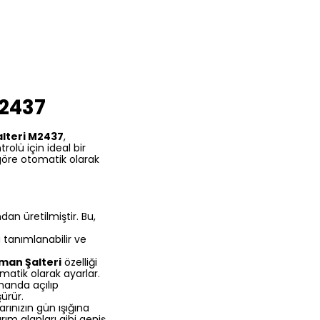
M2437
lteri M2437
,
olü için ideal bir
öre otomatik olarak
dan üretilmiştir. Bu,
 tanımlanabilir ve
man Şalteri
özelliği
matik olarak ayarlar.
manda açılıp
ürür.
ınızın gün ışığına
arım alanları gibi geniş