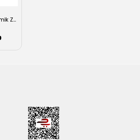
Entes DTR 10T Astronomik Zaman Rölesi
9