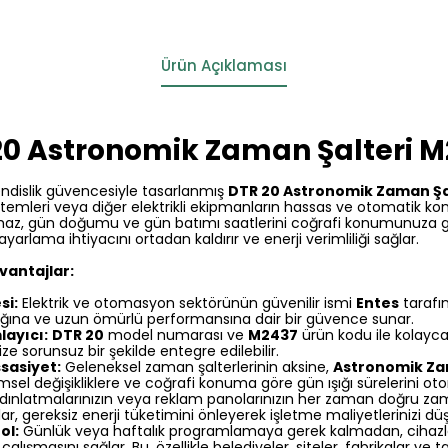
Ürün Açıklaması
20 Astronomik Zaman Şalteri 
ndislik güvencesiyle tasarlanmış
DTR 20 Astronomik Zaman Şa
emleri veya diğer elektrikli ekipmanların hassas ve otomatik kontr
haz, gün doğumu ve gün batımı saatlerini coğrafi konumunuza g
rlama ihtiyacını ortadan kaldırır ve enerji verimliliği sağlar.
vantajlar:
si:
Elektrik ve otomasyon sektörünün güvenilir ismi
Entes
tarafın
lığına ve uzun ömürlü performansına dair bir güvence sunar.
ayıcı:
DTR 20
model numarası ve
M2437
ürün kodu ile kolayca
e sorunsuz bir şekilde entegre edilebilir.
sasiyet:
Geleneksel zaman şalterlerinin aksine,
Astronomik Za
el değişikliklere ve coğrafi konuma göre gün ışığı sürelerini oto
ydınlatmalarınızın veya reklam panolarınızın her zaman doğru za
r, gereksiz enerji tüketimini önleyerek işletme maliyetlerinizi düş
ol:
Günlük veya haftalık programlamaya gerek kalmadan, cihazlar
 çalışmasını sağlar. Bu, özellikle belediyeler, siteler, fabrikalar ve t