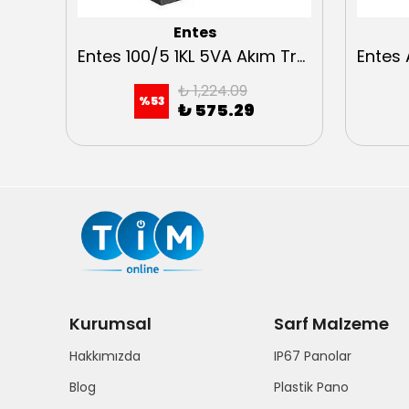
Entes
Entes A30-250-5-0,5 Akım Trafosu
Entes 100/5 1KL 5VA Akım Trafosu
₺ 1,224.09
%
53
₺ 575.29
Kurumsal
Sarf Malzeme
Hakkımızda
IP67 Panolar
Blog
Plastik Pano