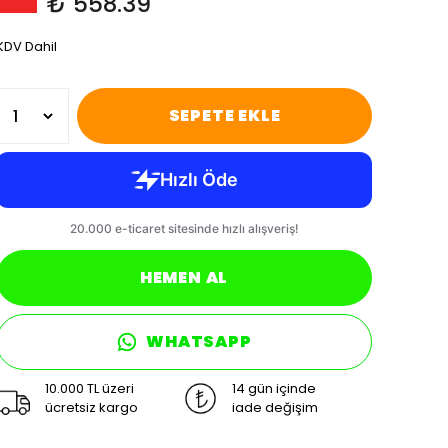
₺ 558.39
KDV Dahil
SEPETE EKLE
HEMEN AL
WHATSAPP
10.000 TL üzeri
14 gün içinde
ücretsiz kargo
iade değişim