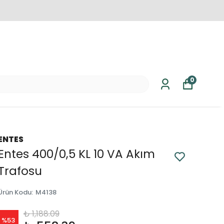
0
ENTES
Entes 400/0,5 KL 10 VA Akım
Trafosu
Ürün Kodu
:
M4138
₺ 1,188.09
%
53