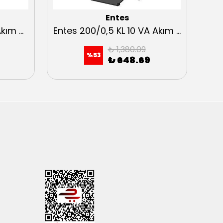
Entes
Entes A30-150-5-0,5 Akım Trafosu
Entes 200/0,5 KL 10 VA Akım Trafosu
₺ 1,380.09
%
53
₺ 648.69