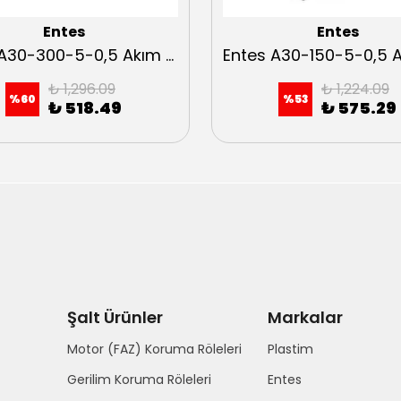
Entes
Entes
Entes A30-300-5-0,5 Akım Trafosu
₺ 1,296.09
₺ 1,224.09
%
60
%
53
₺ 518.49
₺ 575.29
Şalt Ürünler
Markalar
Motor (FAZ) Koruma Röleleri
Plastim
Gerilim Koruma Röleleri
Entes