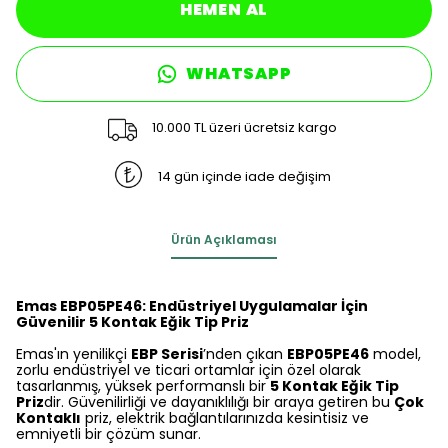
HEMEN AL
WHATSAPP
10.000 TL üzeri ücretsiz kargo
14 gün içinde iade değişim
Ürün Açıklaması
Emas EBP05PE46: Endüstriyel Uygulamalar İçin
Güvenilir 5 Kontak Eğik Tip Priz
Emas'ın yenilikçi
EBP Serisi
’nden çıkan
EBP05PE46
model,
zorlu endüstriyel ve ticari ortamlar için özel olarak
tasarlanmış, yüksek performanslı bir
5 Kontak Eğik Tip
Priz
dir. Güvenilirliği ve dayanıklılığı bir araya getiren bu
Çok
Kontaklı
priz, elektrik bağlantılarınızda kesintisiz ve
emniyetli bir çözüm sunar.