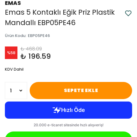
EMAS
Emas 5 Kontaklı Eğik Priz Plastik
Mandallı EBP05PE46
Ürün Kodu
:
EBP05PE46
₺ 468.09
%
58
₺ 196.59
KDV Dahil
SEPETE EKLE