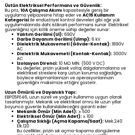
Üstün Elektriksel Performans ve Güvenlik:
Bu priz,
10A Çalışma Akımı
kapasitesiyle geniş bir
uygulama yelpazesine hitap eder ve
AC15 Kullanım
Kategorisi
ile endüstriyel kontrol devreleri gibi ağır yük
uygulamalarında dahi istikrarlı performans sunar. Elektriksel
güvenliğiniz için kritik öneme sahip değerler sunar:
Yalıtım Gerilimi (Ui):
690V
Darbe Dayanım Gerilimi (Uimp):
6 kV
Dielektrik Mukavemeti (Gövde-Kontak):
1890V
AC
Dielektrik Mukavemeti (Kontak-Kontak):
3000V
AC
İzolasyon Direnci:
10 MΩ MİN. (500 V DC)
Bu değerler, prizin yüksek voltaj dalgalanmalarına ve
elektriksel streslere karşı üstün koruma sağladığını,
böylece ekipmanlarınızın ve operasyonlarınızın
güvenliğini maksimize ettiğini gösterir.
Uzun Ömürlü ve Dayanıklı Yapı:
EBP05PE46, uzun süreli ve yoğun kullanıma uygun olarak
tasarlanmıştır. Mekanik ve elektriksel ömrü ile uzun yıllar
boyunca güvenle kullanılabileceğini garanti eder:
Mekanik Ömür (Min Adet):
≥ 500
Elektriksel Ömür (Min Adet):
≥ 100
Çalışma Sıklığı (Açma Kapama/Saat):
Mek.240
Elk.120
Bu özellikler, prizin sık açma-kapama döngülerine