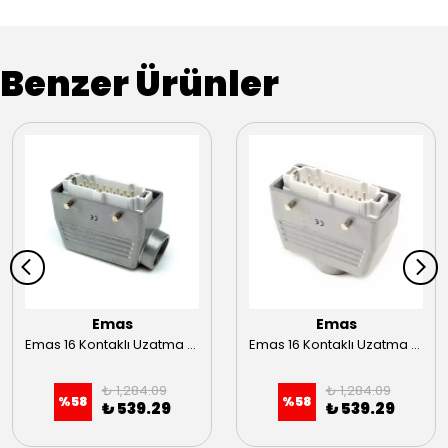
Benzer Ürünler
Emas
Emas
Emas 16 Kontaklı Uzatma Fişi EBM16FU10
Emas 16 Kontaklı Uzatma Fişi Üstten Giriş EBM16FU30
₺ 1,284.09
₺ 1,284.09
%
58
%
58
₺ 539.29
₺ 539.29