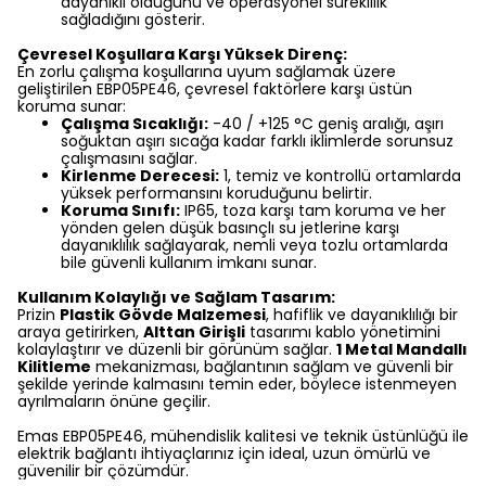
dayanıklı olduğunu ve operasyonel süreklilik
sağladığını gösterir.
Çevresel Koşullara Karşı Yüksek Direnç:
En zorlu çalışma koşullarına uyum sağlamak üzere
geliştirilen EBP05PE46, çevresel faktörlere karşı üstün
koruma sunar:
Çalışma Sıcaklığı:
-40 / +125 °C geniş aralığı, aşırı
soğuktan aşırı sıcağa kadar farklı iklimlerde sorunsuz
çalışmasını sağlar.
Kirlenme Derecesi:
1, temiz ve kontrollü ortamlarda
yüksek performansını koruduğunu belirtir.
Koruma Sınıfı:
IP65, toza karşı tam koruma ve her
yönden gelen düşük basınçlı su jetlerine karşı
dayanıklılık sağlayarak, nemli veya tozlu ortamlarda
bile güvenli kullanım imkanı sunar.
Kullanım Kolaylığı ve Sağlam Tasarım:
Prizin
Plastik Gövde Malzemesi
, hafiflik ve dayanıklılığı bir
araya getirirken,
Alttan Girişli
tasarımı kablo yönetimini
kolaylaştırır ve düzenli bir görünüm sağlar.
1 Metal Mandallı
Kilitleme
mekanizması, bağlantının sağlam ve güvenli bir
şekilde yerinde kalmasını temin eder, böylece istenmeyen
ayrılmaların önüne geçilir.
Emas EBP05PE46, mühendislik kalitesi ve teknik üstünlüğü ile
elektrik bağlantı ihtiyaçlarınız için ideal, uzun ömürlü ve
güvenilir bir çözümdür.