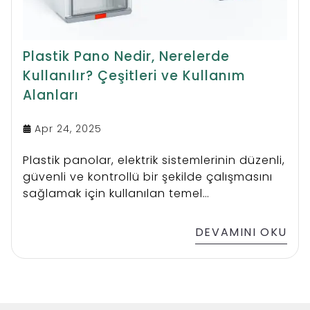
Plastik Pano Nedir, Nerelerde
Kullanılır? Çeşitleri ve Kullanım
Alanları
Apr 24, 2025
Plastik panolar, elektrik sistemlerinin düzenli,
güvenli ve kontrollü bir şekilde çalışmasını
sağlamak için kullanılan temel
ekipmanlardır. Elektrik akımının dağıtımı,
kontrolü ve korunması amacıyla tasarlanan
DEVAMINI OKU
bu panolar, hem iç hem de dış mekanlarda
geniş bir kullanım alanına sahiptir.