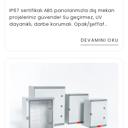
IP67 sertifikalı ABS panolarımızla dış mekan
projeleriniz güvende! Su geçirmez, UV
dayanıklı, darbe korumalı. Opak/şeffaf
kapaklı tüm modeller uygun fiyatla ➤
Hemen incele!
DEVAMINI OKU