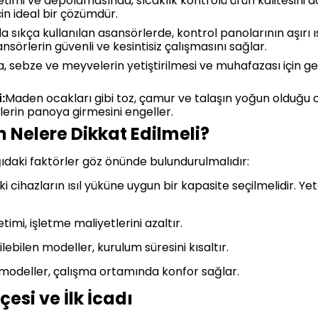
timi ve depolamasında, sıcaklık kontrolü ürün kalitesini d
in ideal bir çözümdür.
sıkça kullanılan asansörlerde, kontrol panolarının aşırı 
sansörlerin güvenli ve kesintisiz çalışmasını sağlar.
, sebze ve meyvelerin yetiştirilmesi ve muhafazası için ger
:
Maden ocakları gibi toz, çamur ve talaşın yoğun olduğu 
erin panoya girmesini engeller.
 Nelere Dikkat Edilmeli?
daki faktörler göz önünde bulundurulmalıdır:
ki cihazların ısıl yüküne uygun bir kapasite seçilmelidir. Y
timi, işletme maliyetlerini azaltır.
ebilen modeller, kurulum süresini kısaltır.
modeller, çalışma ortamında konfor sağlar.
esi ve İlk İcadı