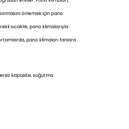
oğrudan etkiler. Pano klimaları,
ısınmasını önlemek için pano
ekli sıcaklık, pano klimalarıyla
ortamlarda, pano klimaları fanlara
etersiz kapasite, soğutma