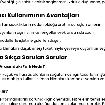
güvenliği için sabit sıcaklık sağlanması kritik olduğundan, 
sı Kullanımının Avantajları
rtan sıcaklıkların neden olduğu üretim duruşları önlenir.
eşenlerin aşırı ısınması engellenerek arıza riski azalır.
modellerle işletme giderleri düşer.
klimaları, düşük enerji tüketimiyle çevreye duyarlı bir se
a Sıkça Sorulan Sorular
 Arasındaki Fark Nedir?
bi küçük ve hassas alanların soğutulması için tasarlanmıştı
sıtmak için kullanılır. Pano klimaları, kompakt yapıları ve
ılır?
erformanslarını korumak için önemlidir. Filtrelerin temiz
nların çalışır durumda olduğundan emin olunması gerekir. P