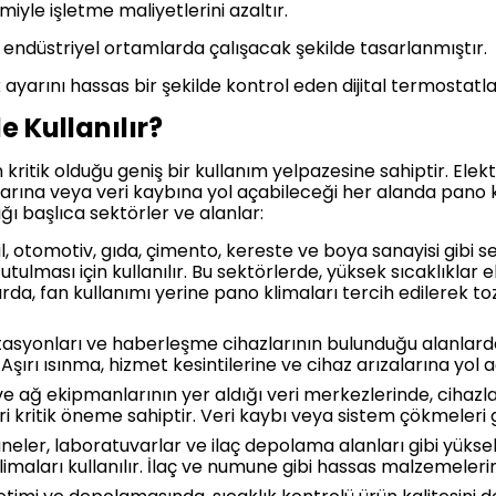
imiyle işletme maliyetlerini azaltır.
lu endüstriyel ortamlarda çalışacak şekilde tasarlanmıştır.
k ayarını hassas bir şekilde kontrol eden dijital termostatla
 Kullanılır?
 kritik olduğu geniş bir kullanım yelpazesine sahiptir. Elek
larına veya veri kaybına yol açabileceği her alanda pano kl
ığı başlıca sektörler ve alanlar:
l, otomotiv, gıda, çimento, kereste ve boya sanayisi gibi 
ulması için kullanılır. Bu sektörlerde, yüksek sıcaklıklar
rda, fan kullanımı yerine pano klimaları tercih edilerek toz 
tasyonları ve haberleşme cihazlarının bulunduğu alanlard
. Aşırı ısınma, hizmet kesintilerine ve cihaz arızalarına yol aç
e ağ ekipmanlarının yer aldığı veri merkezlerinde, cihazla
 kritik öneme sahiptir. Veri kaybı veya sistem çökmeleri gi
eler, laboratuvarlar ve ilaç depolama alanları gibi yüksek
klimaları kullanılır. İlaç ve numune gibi hassas malzemeleri