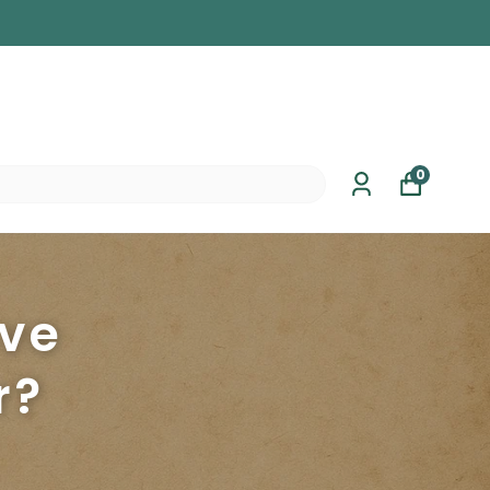
0
 ve
r?