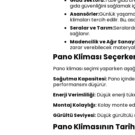
Gıda Sektörü:
Taze gıda üre
gıda güvenliğini sağlamak iç
Asansörler:
Günlük yaşamda 
klimaları tercih edilir. Bu, a
Seralar ve Tarım:
Seralarda
sağlanır.
Madencilik ve Ağır Sanayi
zarar verebilecek materyall
Pano Kliması Seçerken
Pano kliması seçimi yaparken aşağı
Soğutma Kapasitesi:
Pano içinde
performansını düşürür.
Enerji Verimliliği:
Düşük enerji tüke
Montaj Kolaylığı:
Kolay monte edil
Gürültü Seviyesi:
Düşük gürültülü 
Pano Klimasının Tarihç