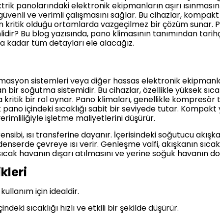
lektrik panolarındaki elektronik ekipmanların aşırı ısınma
venli ve verimli çalışmasını sağlar. Bu cihazlar, kompakt
ün kritik olduğu ortamlarda vazgeçilmez bir çözüm sunar. P
lidir? Bu blog yazısında, pano klimasının tanımından tarih
na kadar tüm detayları ele alacağız.
tomasyon sistemleri veya diğer hassas elektronik ekipmanl
an bir soğutma sistemidir. Bu cihazlar, özellikle yüksek sıc
kritik bir rol oynar. Pano klimaları, genellikle kompresör
k pano içindeki sıcaklığı sabit bir seviyede tutar. Kompakt 
verimliliğiyle işletme maliyetlerini düşürür.
nsibi, ısı transferine dayanır. İçerisindeki soğutucu akı
ondenserde çevreye ısı verir. Genleşme valfi, akışkanın sıca
sıcak havanın dışarı atılmasını ve yerine soğuk havanın do
kleri
ullanım için idealdir.
eki sıcaklığı hızlı ve etkili bir şekilde düşürür.