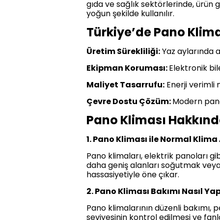
gıda ve sağlık sektörlerinde, ürün 
yoğun şekilde kullanılır.
Türkiye’de Pano Klima
Üretim Sürekliliği:
Yaz aylarında a
Ekipman Koruması:
Elektronik bil
Maliyet Tasarrufu:
Enerji verimli 
Çevre Dostu Çözüm:
Modern pano 
Pano Kliması Hakkınd
1. Pano Kliması ile Normal Klima
Pano klimaları, elektrik panoları gi
daha geniş alanları soğutmak veya ı
hassasiyetiyle öne çıkar.
2. Pano Kliması Bakımı Nasıl Yap
Pano klimalarının düzenli bakımı, p
seviyesinin kontrol edilmesi ve fa