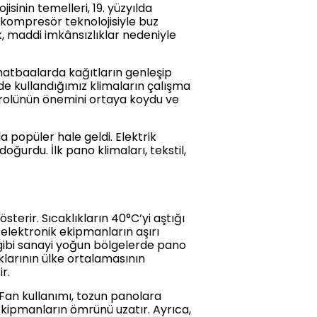
jisinin temelleri, 19. yüzyılda
n kompresör teknolojisiyle buz
, maddi imkânsızlıklar nedeniyle
, matbaalarda kağıtların genleşip
de kullandığımız klimaların çalışma
ontrolünün önemini ortaya koydu ve
a popüler hale geldi. Elektrik
oğurdu. İlk pano klimaları, tekstil,
terir. Sıcaklıkların 40°C’yi aştığı
 elektronik ekipmanların aşırı
i gibi sanayi yoğun bölgelerde pano
ıklarının ülke ortalamasının
r.
. Fan kullanımı, tozun panolara
 ekipmanların ömrünü uzatır. Ayrıca,