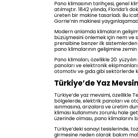
Pano klimasının tarihçesi, genel klima
atılmıştır. 1842 yılında, Florida’lı
üreten bir makine tasarladı. Bu ic
Gorrie’nin makinesi yaygınlaşamad
Modern anlamda klimaların gelişimi,
büzüşmesini önlemek için nem ve sı
prensibine benzer ilk sistemlerden 
pano klimalarının gelişimine zemin 
Pano klimaları, özellikle 20. yüzyıl
panoları ve elektronik ekipmanların 
otomotiv ve gıda gibi sektörlerde 
Türkiye’de Yaz Mevsim
Türkiye’de yaz mevsimi, özellikle T
bölgelerde, elektrik panoları ve oto
ısınmasına, arızalara ve üretim dur
kliması kullanımını zorunlu hale get
üzerinde olması, pano klimalarını bir
Türkiye’deki sanayi tesislerinde, t
girmesine neden olarak bakım maliyet