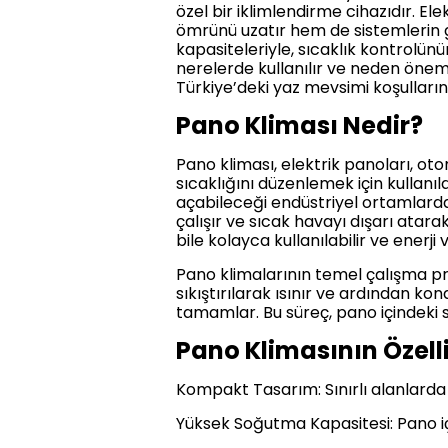
özel bir iklimlendirme cihazıdır. E
ömrünü uzatır hem de sistemlerin gü
kapasiteleriyle, sıcaklık kontrolün
nerelerde kullanılır ve neden önem
Türkiye’deki yaz mevsimi koşulları
Pano Kliması Nedir?
Pano kliması, elektrik panoları, o
sıcaklığını düzenlemek için kullanıl
açabileceği endüstriyel ortamlarda 
çalışır ve sıcak havayı dışarı atara
bile kolayca kullanılabilir ve enerji 
Pano klimalarının temel çalışma pre
sıkıştırılarak ısınır ve ardından k
tamamlar. Bu süreç, pano içindeki 
Pano Klimasının Özelli
Kompakt Tasarım: Sınırlı alanlarda k
Yüksek Soğutma Kapasitesi: Pano içind