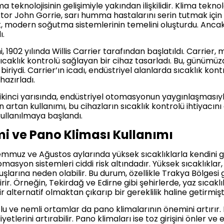
 teknolojisinin gelişimiyle yakından ilişkilidir. Klima teknolo
 doktor John Gorrie, sarı humma hastalarını serin tutmak içi
at, modern soğutma sistemlerinin temelini oluşturdu. Ancak
ı.
 1902 yılında Willis Carrier tarafından başlatıldı. Carrier
caklık kontrolü sağlayan bir cihaz tasarladı. Bu, günümüz
biriydi. Carrier’ın icadı, endüstriyel alanlarda sıcaklık k
hazırladı.
ın ikinci yarısında, endüstriyel otomasyonun yaygınlaşmasıyl
artan kullanımı, bu cihazların sıcaklık kontrolü ihtiyacını d
kullanılmaya başlandı.
i ve Pano Kliması Kullanımı
emmuz ve Ağustos aylarında yüksek sıcaklıklarla kendini gös
masyon sistemleri ciddi risk altındadır. Yüksek sıcaklıklar,
uşlarına neden olabilir. Bu durum, özellikle Trakya Bölges
irir. Örneğin, Tekirdağ ve Edirne gibi şehirlerde, yaz sıcakl
 alternatif olmaktan çıkarıp bir gereklilik haline getirmişti
ozlu ve nemli ortamlar da pano klimalarının önemini artırır
lerini artırabilir. Pano klimaları ise toz girişini önler ve