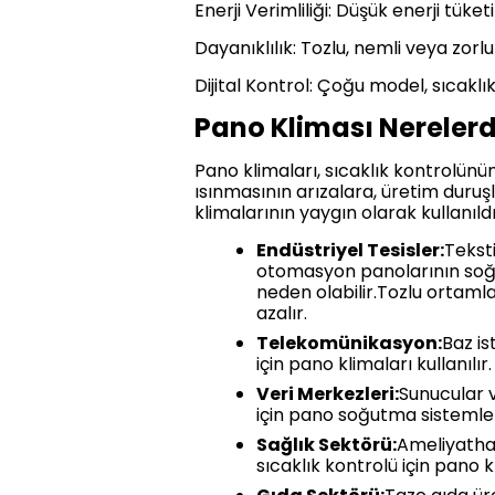
Enerji Verimliliği: Düşük enerji tüket
Dayanıklılık: Tozlu, nemli veya zor
Dijital Kontrol: Çoğu model, sıcaklı
Pano Kliması Nerelerde
Pano klimaları, sıcaklık kontrolünün
ısınmasının arızalara, üretim duruş
klimalarının yaygın olarak kullanıld
Endüstriyel Tesisler:
Teksti
otomasyon panolarının soğut
neden olabilir.Tozlu ortamla
azalır.
Telekomünikasyon:
Baz is
için pano klimaları kullanılır
Veri Merkezleri:
Sunucular v
için pano soğutma sistemleri
Sağlık Sektörü:
Ameliyathan
sıcaklık kontrolü için pano 